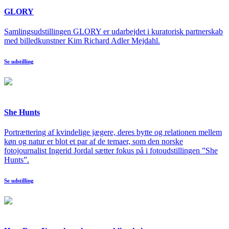
GLORY
Samlingsudstillingen GLORY er udarbejdet i kuratorisk partnerskab
med billedkunstner Kim Richard Adler Mejdahl.
Se udstilling
She Hunts
Portrættering af kvindelige jægere, deres bytte og relationen mellem
køn og natur er blot et par af de temaer, som den norske
fotojournalist Ingerid Jordal sætter fokus på i fotoudstillingen ”She
Hunts”.
Se udstilling