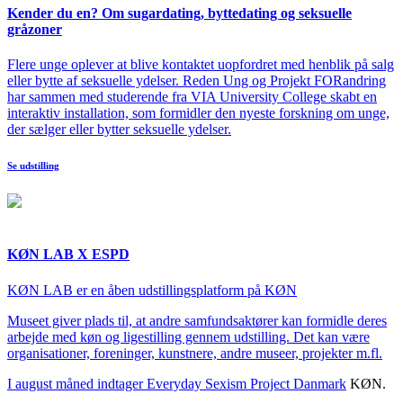
Kender du en? Om sugardating, byttedating og seksuelle
gråzoner
Flere unge oplever at blive kontaktet uopfordret med henblik på salg
eller bytte af seksuelle ydelser. Reden Ung og Projekt FORandring
har sammen med studerende fra VIA University College skabt en
interaktiv installation, som formidler den nyeste forskning om unge,
der sælger eller bytter seksuelle ydelser.
Se udstilling
KØN LAB X ESPD
KØN LAB er en åben udstillingsplatform på KØN
Museet giver plads til, at andre samfundsaktører kan formidle deres
arbejde med køn og ligestilling gennem udstilling. Det kan være
organisationer, foreninger, kunstnere, andre museer, projekter m.fl.
I august måned indtager
Everyday Sexism Project Danmark
KØN.