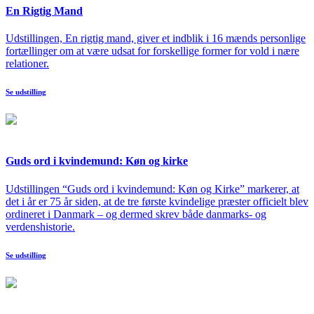
En Rigtig Mand
Udstillingen, En rigtig mand, giver et indblik i 16 mænds personlige
fortællinger om at være udsat for forskellige former for vold i nære
relationer.
Se udstilling
Guds ord i kvindemund: Køn og kirke
Udstillingen “Guds ord i kvindemund: Køn og Kirke” markerer, at
det i år er 75 år siden, at de tre første kvindelige præster officielt blev
ordineret i Danmark – og dermed skrev både danmarks- og
verdenshistorie.
Se udstilling