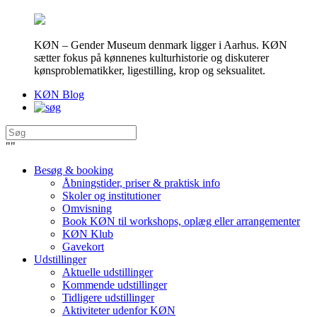
KØN – Gender Museum denmark ligger i Aarhus. KØN
sætter fokus på kønnenes kulturhistorie og diskuterer
kønsproblematikker, ligestilling, krop og seksualitet.
KØN Blog
"
"
Besøg & booking
Åbningstider, priser & praktisk info
Skoler og institutioner
Omvisning
Book KØN til workshops, oplæg eller arrangementer
KØN Klub
Gavekort
Udstillinger
Aktuelle udstillinger
Kommende udstillinger
Tidligere udstillinger
Aktiviteter udenfor KØN