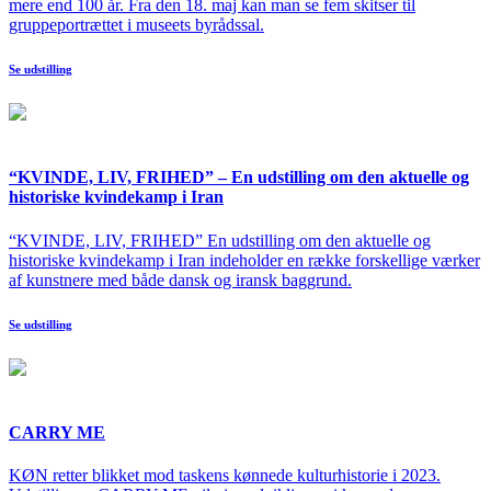
mere end 100 år. Fra den 18. maj kan man se fem skitser til
gruppeportrættet i museets byrådssal.
Se udstilling
“KVINDE, LIV, FRIHED” – En udstilling om den aktuelle og
historiske kvindekamp i Iran
“KVINDE, LIV, FRIHED” En udstilling om den aktuelle og
historiske kvindekamp i Iran indeholder en række forskellige værker
af kunstnere med både dansk og iransk baggrund.
Se udstilling
CARRY ME
KØN retter blikket mod taskens kønnede kulturhistorie i 2023.