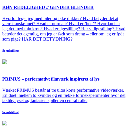
KØN REDELIGHED // GENDER BLENDER
Hvorfor leger jeg med biler og ikke dukker? Hvad betyder det at
være transkønnet? Hvad er normalt? Hvad er ’hen’? Hvordan har
jeg det med min krop? Hvad er ligestilling? Har vi ligestilling? Hvad
betyder det egentlig, om jeg er født som dreng – eller om jeg er født
som pige? HAR DET BETYDNING?
Se udstilling
PRIMUS – performativt filmværk inspireret af lys
Værket PRIMUS består af tre ultra korte performative videoværker.
En duet imellem to kvinder og en række formeksperimenter hvor det
taktile, lyset og fantasien spiller en central rolle.
Se udstilling