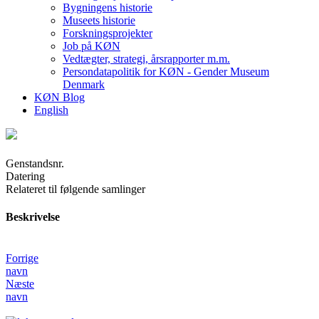
Bygningens historie
Museets historie
Forskningsprojekter
Job på KØN
Vedtægter, strategi, årsrapporter m.m.
Persondatapolitik for KØN - Gender Museum
Denmark
KØN Blog
English
Genstandsnr.
Datering
Relateret til følgende samlinger
Beskrivelse
Forrige
navn
Næste
navn