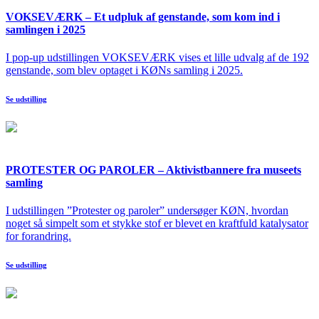
VOKSEVÆRK – Et udpluk af genstande, som kom ind i
samlingen i 2025
I pop-up udstillingen VOKSEVÆRK vises et lille udvalg af de 192
genstande, som blev optaget i KØNs samling i 2025.
Se udstilling
PROTESTER OG PAROLER – Aktivistbannere fra museets
samling
I udstillingen ”Protester og paroler” undersøger KØN, hvordan
noget så simpelt som et stykke stof er blevet en kraftfuld katalysator
for forandring.
Se udstilling