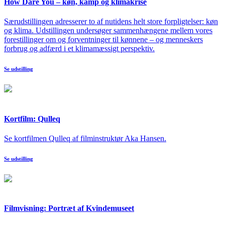
How Dare You – køn, kamp og klimakrise
Særudstillingen adresserer to af nutidens helt store forpligtelser: køn
og klima. Udstillingen undersøger sammenhængene mellem vores
forestillinger om og forventninger til kønnene – og menneskers
forbrug og adfærd i et klimamæssigt perspektiv.
Se udstilling
Kortfilm: Qulleq
Se kortfilmen Qulleq af filminstruktør Aka Hansen.
Se udstilling
Filmvisning: Portræt af Kvindemuseet