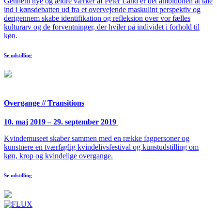
Gennem nye og ældre værker af Peter Land er det ambitionen at tale
ind i kønsdebatten ud fra et overvejende maskulint perspektiv og
derigennem skabe identifikation og refleksion over vor fælles
kulturarv og de forventninger, der hviler på individet i forhold til
køn.
Se udstilling
Overgange // Transitions
10. maj 2019 – 29. september 2019
Kvindemuseet skaber sammen med en række fagpersoner og
kunstnere en tværfaglig kvindelivsfestival og kunstudstilling om
køn, krop og kvindelige overgange.
Se udstilling