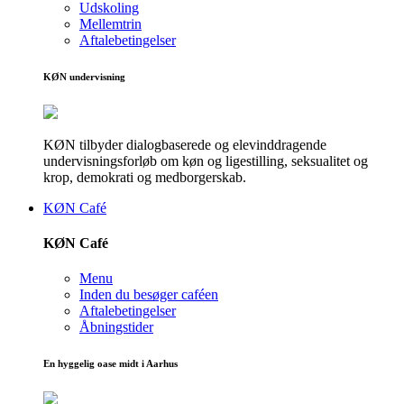
Udskoling
Mellemtrin
Aftalebetingelser
KØN undervisning
KØN tilbyder dialogbaserede og elevinddragende
undervisningsforløb om køn og ligestilling, seksualitet og
krop, demokrati og medborgerskab.
KØN Café
KØN Café
Menu
Inden du besøger caféen
Aftalebetingelser
Åbningstider
En hyggelig oase midt i Aarhus