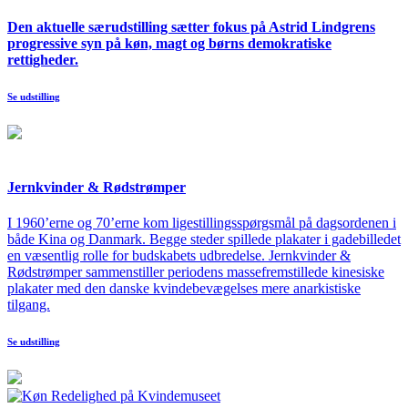
Den aktuelle særudstilling sætter fokus på Astrid Lindgrens
progressive syn på køn, magt og børns demokratiske
rettigheder.
Se udstilling
Jernkvinder & Rødstrømper
I 1960’erne og 70’erne kom ligestillingsspørgsmål på dagsordenen i
både Kina og Danmark. Begge steder spillede plakater i gadebilledet
en væsentlig rolle for budskabets udbredelse. Jernkvinder &
Rødstrømper sammenstiller periodens massefremstillede kinesiske
plakater med den danske kvindebevægelses mere anarkistiske
tilgang.
Se udstilling