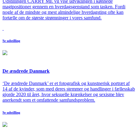
Udstillingen CARRY ME vil vise udviklingen i kønnede
magtpositioner gennem en hverdagsgenstand som tasken. Fordi
nogle af de mindste og mest almindelige hverdagsting ofte kan
fortælle om de største strømninger i vores samfund.
Se udstilling
De ændrede Danmark
‘De ændrede Danmark’ er et fotografisk og kunstnerisk portræt af
14 af de kvinder, som med deres stemmer og handlinger i fællesskab
gjorde 2020 til året, hvor seksuelle krænkelser og sexisme blev
anerkendt som et omfattende samfundsproblem.
Se udstilling