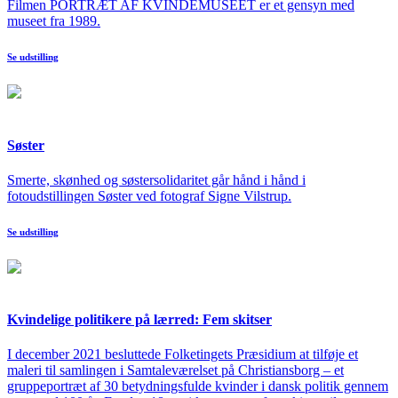
Filmen PORTRÆT AF KVINDEMUSEET er et gensyn med
museet fra 1989.
Se udstilling
Søster
Smerte, skønhed og søstersolidaritet går hånd i hånd i
fotoudstillingen Søster ved fotograf Signe Vilstrup.
Se udstilling
Kvindelige politikere på lærred: Fem skitser
I december 2021 besluttede Folketingets Præsidium at tilføje et
maleri til samlingen i Samtaleværelset på Christiansborg – et
gruppeportræt af 30 betydningsfulde kvinder i dansk politik gennem