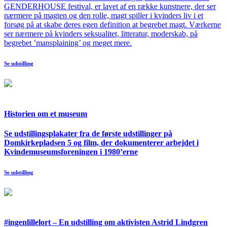
GENDERHOUSE festival, er lavet af en række kunstnere, der ser
nærmere på magten og den rolle, magt spiller i kvinders liv i et
forsøg på at skabe deres egen definition at begrebet magt. Værkerne
ser nærmere på kvinders seksualitet, litteratur, moderskab, på
begrebet ’mansplaining’ og meget mere.
Se udstilling
Historien om et museum
Se udstillingsplakater fra de første udstillinger på
Domkirkepladsen 5 og film, der dokumenterer arbejdet i
Kvindemuseumsforeningen i 1980’erne
Se udstilling
#ingenlillelort – En udstilling om aktivisten Astrid Lindgren