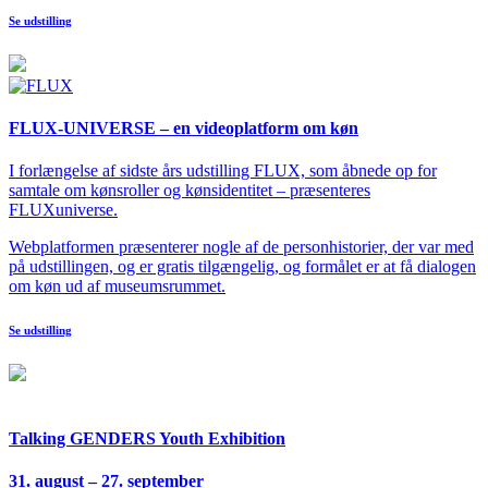
Se udstilling
FLUX-UNIVERSE – en videoplatform om køn
I forlængelse af sidste års udstilling FLUX, som åbnede op for
samtale om kønsroller og kønsidentitet – præsenteres
FLUXuniverse.
Webplatformen præsenterer nogle af de personhistorier, der var med
på udstillingen, og er gratis tilgængelig, og formålet er at få dialogen
om køn ud af museumsrummet.
Se udstilling
Talking GENDERS Youth Exhibition
31. august – 27. september