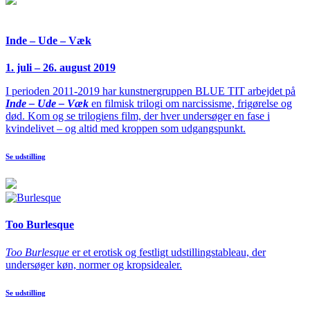
Inde – Ude – Væk
1. juli – 26. august 2019
I perioden 2011-2019 har kunstnergruppen BLUE TIT arbejdet på
Inde – Ude – Væk
en filmisk trilogi om narcissisme, frigørelse og
død. Kom og se trilogiens film, der hver undersøger en fase i
kvindelivet – og altid med kroppen som udgangspunkt.
Se udstilling
Too Burlesque
Too Burlesque
er et erotisk og festligt udstillingstableau, der
undersøger køn, normer og kropsidealer.
Se udstilling