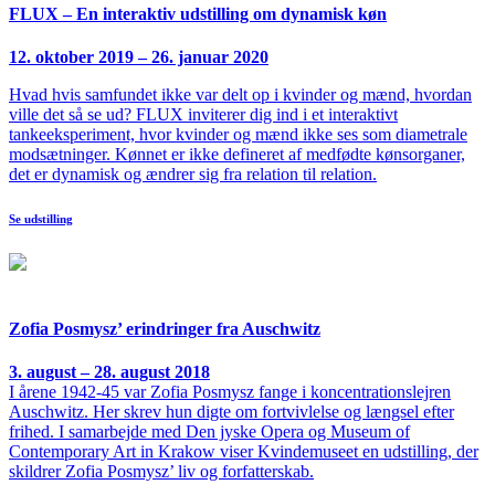
FLUX – En interaktiv udstilling om dynamisk køn
12. oktober 2019 – 26. januar 2020
Hvad hvis samfundet ikke var delt op i kvinder og mænd, hvordan
ville det så se ud? FLUX inviterer dig ind i et interaktivt
tankeeksperiment, hvor kvinder og mænd ikke ses som diametrale
modsætninger. Kønnet er ikke defineret af medfødte kønsorganer,
det er dynamisk og ændrer sig fra relation til relation.
Se udstilling
Zofia Posmysz’ erindringer fra Auschwitz
3. august – 28. august 2018
I årene 1942-45 var Zofia Posmysz fange i koncentrationslejren
Auschwitz. Her skrev hun digte om fortvivlelse og længsel efter
frihed. I samarbejde med Den jyske Opera og Museum of
Contemporary Art in Krakow viser Kvindemuseet en udstilling, der
skildrer Zofia Posmysz’ liv og forfatterskab.