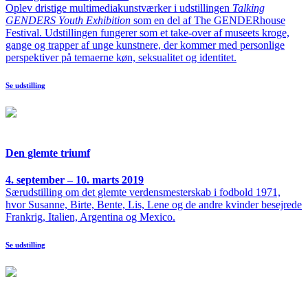
Oplev dristige multimediakunstværker i udstillingen
Talking
GENDERS Youth Exhibition
som en del af The GENDERhouse
Festival. Udstillingen fungerer som et take-over af museets kroge,
gange og trapper af unge kunstnere, der kommer med personlige
perspektiver på temaerne køn, seksualitet og identitet.
Se udstilling
Den glemte triumf
4. september – 10. marts 2019
Særudstilling om det glemte verdensmesterskab i fodbold 1971,
hvor Susanne, Birte, Bente, Lis, Lene og de andre kvinder besejrede
Frankrig, Italien, Argentina og Mexico.
Se udstilling