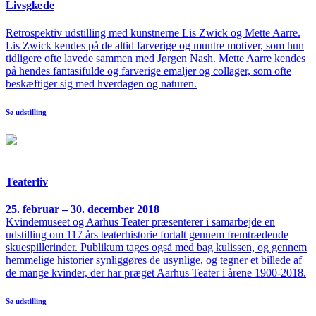
Livsglæde
Retrospektiv udstilling med kunstnerne Lis Zwick og Mette Aarre.
Lis Zwick kendes på de altid farverige og muntre motiver, som hun
tidligere ofte lavede sammen med Jørgen Nash. Mette Aarre kendes
på hendes fantasifulde og farverige emaljer og collager, som ofte
beskæftiger sig med hverdagen og naturen.
Se udstilling
Teaterliv
25. februar – 30. december 2018
Kvindemuseet og Aarhus Teater præsenterer i samarbejde en
udstilling om 117 års teaterhistorie fortalt gennem fremtrædende
skuespillerinder. Publikum tages også med bag kulissen, og gennem
hemmelige historier synliggøres de usynlige, og tegner et billede af
de mange kvinder, der har præget Aarhus Teater i årene 1900-2018.
Se udstilling