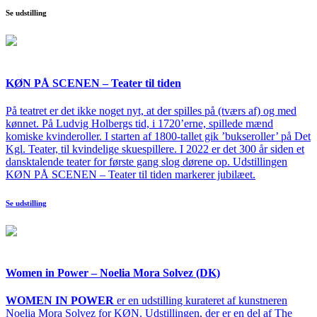
Se udstilling
KØN PÅ SCENEN – Teater til tiden
På teatret er det ikke noget nyt, at der spilles på (tværs af) og med
kønnet. På Ludvig Holbergs tid, i 1720’erne, spillede mænd
komiske kvinderoller. I starten af 1800-tallet gik ’bukseroller’ på Det
Kgl. Teater, til kvindelige skuespillere. I 2022 er det 300 år siden et
dansktalende teater for første gang slog dørene op. Udstillingen
KØN PÅ SCENEN – Teater til tiden markerer jubilæet.
Se udstilling
Women in Power – Noelia Mora Solvez (DK)
WOMEN IN POWER
er en udstilling kurateret af kunstneren
Noelia Mora Solvez for KØN. Udstillingen, der er en del af The