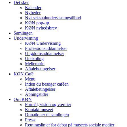
Det sker
Kalender
Nyheder
Nyt seksualundervisningstilbud
KØN pop-up
KØN nyhedsbrev
Samlingen
Undervisning
KØN Undervisning
Professionsuddannelser
Ungdomsuddannelser
Udskoling
Mellemtrin
Aftalebetingelser
KØN Café
Menu
Inden du besøger caféen
Aftalebetingelser
Åbningstider
Om KØN
Formål, vision og værdier
Kontakt museet
Donationer til samlingen
Presse
Retningslinjer for debat på museets sociale medier