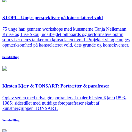
STOP! – Unges perspektiver på kønsrelateret vold
75 unge har, gennem workshops med kunstnerne Tanja Nellemann
Kruse og Lise Skou, udarbejdet billboards og performative optrin,
som viser deres tanker om kønsrelateret vold. Projektet vil øge unges
opmærksomhed på kønsrelateret vold, dets grunde og konsekvenser.
Se udstilling
Kirsten Kjær & TONSART: Portrætter & parafraser
Oplev serien med udvalgte portrætter af maler Kirsten Kjær (1893-
1985) sidestillet med nutidige fotoparafraser skabt af
kunstnergruppen TONSART.
Se udstilling