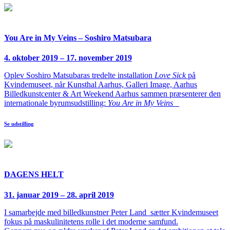
You Are in My Veins – Soshiro Matsubara
4. oktober 2019 – 17. november 2019
Oplev Soshiro Matsubaras tredelte installation
Love Sick
på
Kvindemuseet, når Kunsthal Aarhus, Galleri Image, Aarhus
Billedkunstcenter & Art Weekend Aarhus sammen præsenterer den
internationale byrumsudstilling:
You Are in My Veins
Se udstilling
DAGENS HELT
31. januar 2019 – 28. april 2019
I samarbejde med billedkunstner Peter Land sætter Kvindemuseet
fokus på maskulinitetens rolle i det moderne samfund.