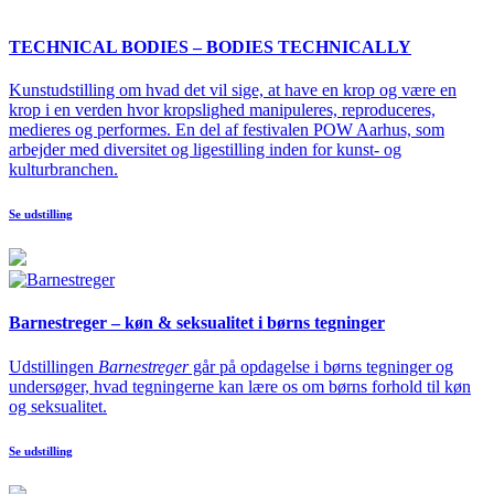
TECHNICAL BODIES – BODIES TECHNICALLY
Kunstudstilling om hvad det vil sige, at have en krop og være en
krop i en verden hvor kropslighed manipuleres, reproduceres,
medieres og performes. En del af festivalen POW Aarhus, som
arbejder med diversitet og ligestilling inden for kunst- og
kulturbranchen.
Se udstilling
Barnestreger – køn & seksualitet i børns tegninger
Udstillingen
Barnestreger
går på opdagelse i børns tegninger og
undersøger, hvad tegningerne kan lære os om børns forhold til køn
og seksualitet.
Se udstilling