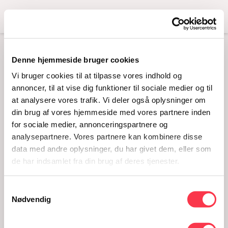
Menu
Denne hjemmeside bruger cookies
INDE – UDE – VÆK
Vi bruger cookies til at tilpasse vores indhold og
1. juli - 26. august 2019
annoncer, til at vise dig funktioner til sociale medier og til
at analysere vores trafik. Vi deler også oplysninger om
din brug af vores hjemmeside med vores partnere inden
for sociale medier, annonceringspartnere og
analysepartnere. Vores partnere kan kombinere disse
data med andre oplysninger, du har givet dem, eller som
de har indsamlet fra din brug af deres tjenester.
Samtykkevalg
Nødvendig