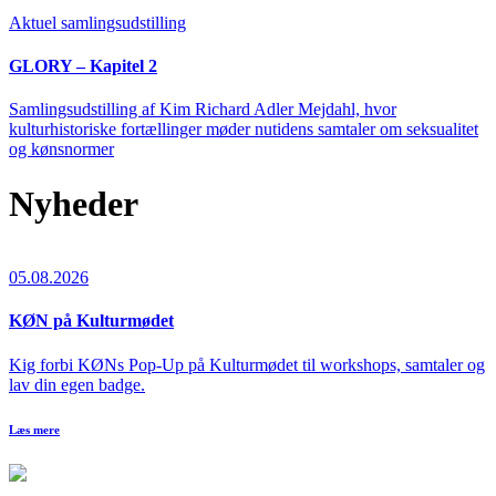
Aktuel samlingsudstilling
GLORY – Kapitel 2
Samlingsudstilling af Kim Richard Adler Mejdahl, hvor
kulturhistoriske fortællinger møder nutidens samtaler om seksualitet
og kønsnormer
Nyheder
05.08.2026
KØN på Kulturmødet
Kig forbi KØNs Pop-Up på Kulturmødet til workshops, samtaler og
lav din egen badge.
Læs mere