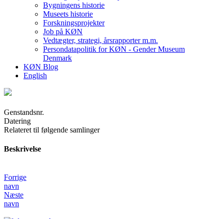
Bygningens historie
Museets historie
Forskningsprojekter
Job på KØN
Vedtægter, strategi, årsrapporter m.m.
Persondatapolitik for KØN - Gender Museum
Denmark
KØN Blog
English
Genstandsnr.
Datering
Relateret til følgende samlinger
Beskrivelse
Forrige
navn
Næste
navn