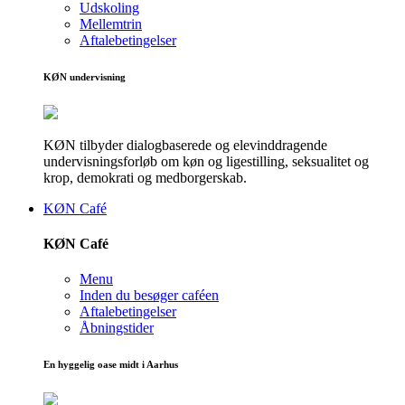
Udskoling
Mellemtrin
Aftalebetingelser
KØN undervisning
KØN tilbyder dialogbaserede og elevinddragende
undervisningsforløb om køn og ligestilling, seksualitet og
krop, demokrati og medborgerskab.
KØN Café
KØN Café
Menu
Inden du besøger caféen
Aftalebetingelser
Åbningstider
En hyggelig oase midt i Aarhus