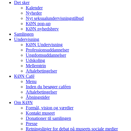
Det sker
Kalender
Nyheder
Nyt seksualundervisningstilbud
KØN pop-up
KØN nyhedsbrev
Samlingen
Undervisning
KØN Undervisning
Professionsuddannelser
Ungdomsuddannelser
Udskoling
Mellemtrin
Aftalebetingelser
KØN Café
Menu
Inden du besøger caféen
Aftalebetingelser
Åbningstider
Om KØN
Formål, vision og værdier
Kontakt museet
Donationer til samlingen
Presse
Retningslinjer for debat på museets sociale medier