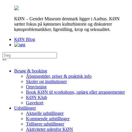
KØN – Gender Museum denmark ligger i Aarhus. KØN
sætter fokus på kønnenes kulturhistorie og diskuterer
kønsproblematikker, ligestilling, krop og seksualitet.
KØN Blog
"
"
Besøg & booking
Åbningstider, priser & praktisk info
Skoler og institutioner
Omvisning
Book KØN til workshops, oplæg eller arrangementer
KØN Klub
Gavekort
Udstillinger
Aktuelle udstillinger
Kommende udstillinger
Tidligere udstillinger
Aktiviteter udenfor KØN