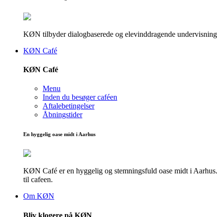
KØN tilbyder dialogbaserede og elevinddragende undervisningsf
KØN Café
KØN Café
Menu
Inden du besøger caféen
Aftalebetingelser
Åbningstider
En hyggelig oase midt i Aarhus
KØN Café er en hyggelig og stemningsfuld oase midt i Aarhus. He
til cafeen.
Om KØN
Bliv klogere på KØN