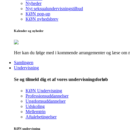
Nyheder
Nyt seksualundervisningstilbud
KØN pop-up
KØN nyhedsbrev
Kalender og nyheder
Her kan du følge med i kommende arrangementer og læse om nye
Samlingen
Undervisning
Se og tilmeld dig et af vores undervisningsforløb
KØN Undervisning
Professionsuddannelser
Ungdomsuddannelser
Udskoling
Mellemtrin
Aftalebetingelser
KØN undervisning