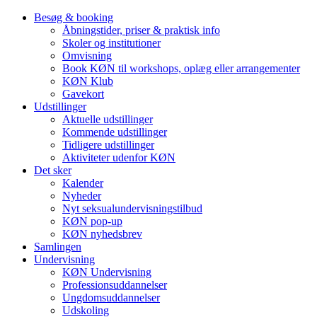
Besøg & booking
Åbningstider, priser & praktisk info
Skoler og institutioner
Omvisning
Book KØN til workshops, oplæg eller arrangementer
KØN Klub
Gavekort
Udstillinger
Aktuelle udstillinger
Kommende udstillinger
Tidligere udstillinger
Aktiviteter udenfor KØN
Det sker
Kalender
Nyheder
Nyt seksualundervisningstilbud
KØN pop-up
KØN nyhedsbrev
Samlingen
Undervisning
KØN Undervisning
Professionsuddannelser
Ungdomsuddannelser
Udskoling