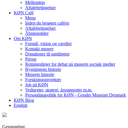
Mellemtrin
Aftalebetingelser
KØN Café
Menu
Inden du besøger caféen
Aftalebetingelser
Åbningstider
Om KØN
Formål, vision og værdier
Kontakt museet
Donationer til samlingen
Presse
Retningslinjer for debat på museets sociale medier
Bygningens historie
Museets historie
Forskningsprojekter
Job på KØN
Vedtægter, strategi, årsrapporter m.m.
Persondatapolitik for KØN - Gender Museum Denmark
KØN Blog
English
Genstandsnr.