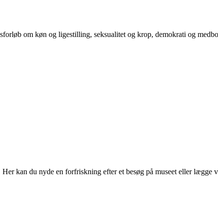
orløb om køn og ligestilling, seksualitet og krop, demokrati og medb
r kan du nyde en forfriskning efter et besøg på museet eller lægge vejen