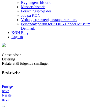
Bygningens historie
Museets historie
Forskningsprojekter
Job på KØN
Vedtægter, strategi, årsrapporter m.m.
Persondatapolitik for KØN - Gender Museum
Denmark
KØN Blog
English
Genstandsnr.
Datering
Relateret til følgende samlinger
Beskrivelse
Forrige
navn
Næste
navn