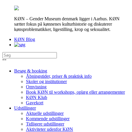
KØN – Gender Museum denmark ligger i Aarhus. KØN
sætter fokus på kønnenes kulturhistorie og diskuterer
kønsproblematikker, ligestilling, krop og seksualitet.
KØN Blog
"
"
Besøg & booking
Åbningstider, priser & praktisk info
Skoler og institutioner
Omvisning
Book KØN til workshops, oplæg eller arrangementer
KØN Klub
Gavekort
Udstillinger
Aktuelle udstillinger
Kommende udstillinger
Tidligere udstillinger
Aktiviteter udenfor KØN