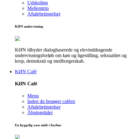
Udskoling
Mellemtrin
Aftalebetingelser
KØN undervisning
KØN tilbyder dialogbaserede og elevinddragende
undervisningsforløb om køn og ligestilling, seksualitet og
krop, demokrati og medborgerskab.
KØN Café
KØN Café
Menu
Inden du besøger caféen
Aftalebetingelser
Åbningstider
En hyggelig oase midt i Aarhus