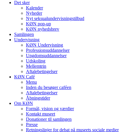
Det sker
Kalender
Nyheder
Nyt seksualundervisningstilbud
KØN pop-up
KØN nyhedsbrev
Samlingen
Undervisning
KØN Undervisning
Professionsuddannelser
Ungdomsuddannelser
Udskoling
Mellemtrin
Aftalebetingelser
KØN Café
Menu
Inden du besøger caféen
Aftalebetingelser
Åbningstider
Om KØN
Formål, vision og værdier
Kontakt museet
Donationer til samlingen
Presse
Retningslinjer for debat på museets sociale medier