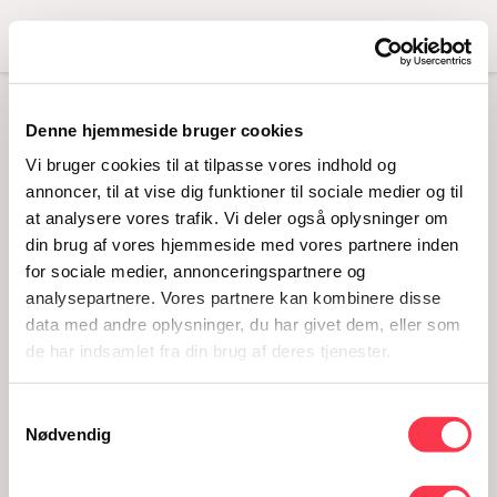
Menu
MENU
Denne hjemmeside bruger cookies
Vi bruger cookies til at tilpasse vores indhold og
I vores hyggelige og stemningsfulde café
annoncer, til at vise dig funktioner til sociale medier og til
kan du bl.a. nyde snacks, en let grøn frokost,
at analysere vores trafik. Vi deler også oplysninger om
din brug af vores hjemmeside med vores partnere inden
eftermiddagskage og kaffe samt et udvalg
for sociale medier, annonceringspartnere og
af både kolde og varme drikkevarer.
analysepartnere. Vores partnere kan kombinere disse
data med andre oplysninger, du har givet dem, eller som
Vores menu er vegetarisk, og vi har fokus på
de har indsamlet fra din brug af deres tjenester.
at bruge lokale, økologiske og
sæsonbestemte råvarer, hvor det er muligt.
Samtykkevalg
Nødvendig
Husk, at du som medlem af KØN Klub får