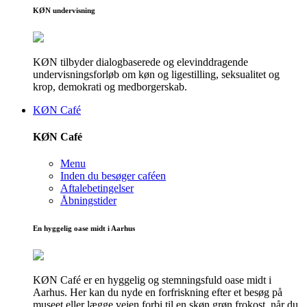
KØN undervisning
KØN tilbyder dialogbaserede og elevinddragende
undervisningsforløb om køn og ligestilling, seksualitet og
krop, demokrati og medborgerskab.
KØN Café
KØN Café
Menu
Inden du besøger caféen
Aftalebetingelser
Åbningstider
En hyggelig oase midt i Aarhus
KØN Café er en hyggelig og stemningsfuld oase midt i
Aarhus. Her kan du nyde en forfriskning efter et besøg på
museet eller lægge vejen forbi til en skøn grøn frokost, når du