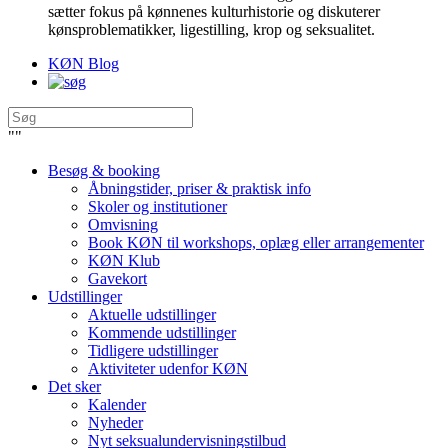
sætter fokus på kønnenes kulturhistorie og diskuterer
kønsproblematikker, ligestilling, krop og seksualitet.
KØN Blog
"
"
Besøg & booking
Åbningstider, priser & praktisk info
Skoler og institutioner
Omvisning
Book KØN til workshops, oplæg eller arrangementer
KØN Klub
Gavekort
Udstillinger
Aktuelle udstillinger
Kommende udstillinger
Tidligere udstillinger
Aktiviteter udenfor KØN
Det sker
Kalender
Nyheder
Nyt seksualundervisningstilbud