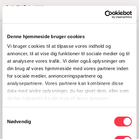
Menu
BOOK KØN TIL
Denne hjemmeside bruger cookies
Vi bruger cookies til at tilpasse vores indhold og
WORKSHOPS, OPLÆG
annoncer, til at vise dig funktioner til sociale medier og til
ELLER
at analysere vores trafik. Vi deler også oplysninger om
din brug af vores hjemmeside med vores partnere inden
ARRANGEMENTER
for sociale medier, annonceringspartnere og
analysepartnere. Vores partnere kan kombinere disse
Book en af vores workshops eller et oplæg,
data med andre oplysninger, du har givet dem, eller som
der stiller skarpt på aktuelle temaer. Du kan
de har indsamlet fra din brug af deres tjenester.
også afholde dit eget arrangement i
museets historiske rammer.
Samtykkevalg
Nødvendig