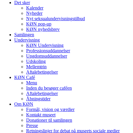
Det sker
Kalender
Nyheder
Nyt seksualundervisningstilbud
KØN pop-up
KØN nyhedsbrev
Samlingen
Undervisning
KØN Undervisning
Professionsuddannelser
Ungdomsuddannelser
Udskoling
Mellemtrin
Aftalebetingelser
KØN Café
Menu
Inden du besøger caféen
Aftalebetingelser
Åbningstider
Om KØN
Formål, vision og værdier
Kontakt museet
Donationer til samlingen
Presse
Retningslinjer for debat på museets sociale medier