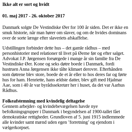
Ikke alt er sort og hvidt
01. maj 2017 - 26. oktober 2017
Danmark solgte De Vestindiske Øer for 100 år siden. Det er ikke en
smuk historie, når man hører om slaver, og om de hvides dominans
over de sorte længe efter slaveriets afskaffelse.
Udstillingen forbinder dette hus – det gamle rådhus – med
personhistorier med relationer til livet på Øerne før og efter salget.
Advokat J.P. Jørgensen forsørgede i mange år sin familie fra De
Vestindiske Øer. Kone og seks døtre boede i Danmark, fordi
hustruen Anna Jørgensen ikke tålte klimaet derovre. Efterhånden
som døtrene blev store, boede de et år eller to hos deres far og førte
hus for ham. Henriette, hans ældste datter, blev gift med Hjalmar
Aae, som i 40 år var byrådssekretær her i huset, da det var Aarhus
Rådhus.
Folkeafstemning med kvindelig deltagelse
Gennem arbejder- og kvindebevægelsen havde nye
befolkningsgrupper i Danmark i begyndelsen af 1900-tallet fået
demokratiske rettigheder. Grundloven af 5. juni 1915 indlemmede
alle kvinder samt mænd uden egen ’forretning’ og ejendom i
vælgerkorpset.