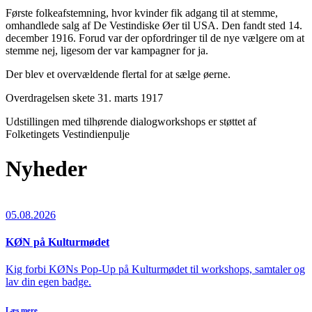
Første folkeafstemning, hvor kvinder fik adgang til at stemme,
omhandlede salg af De Vestindiske Øer til USA. Den fandt sted 14.
december 1916. Forud var der opfordringer til de nye vælgere om at
stemme nej, ligesom der var kampagner for ja.
Der blev et overvældende flertal for at sælge øerne.
Overdragelsen skete 31. marts 1917
Udstillingen med tilhørende dialogworkshops er støttet af
Folketingets Vestindienpulje
Nyheder
05.08.2026
KØN på Kulturmødet
Kig forbi KØNs Pop-Up på Kulturmødet til workshops, samtaler og
lav din egen badge.
Læs mere