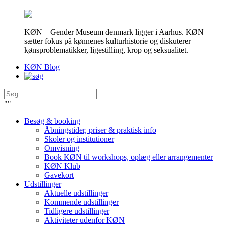
KØN – Gender Museum denmark ligger i Aarhus. KØN
sætter fokus på kønnenes kulturhistorie og diskuterer
kønsproblematikker, ligestilling, krop og seksualitet.
KØN Blog
"
"
Besøg & booking
Åbningstider, priser & praktisk info
Skoler og institutioner
Omvisning
Book KØN til workshops, oplæg eller arrangementer
KØN Klub
Gavekort
Udstillinger
Aktuelle udstillinger
Kommende udstillinger
Tidligere udstillinger
Aktiviteter udenfor KØN