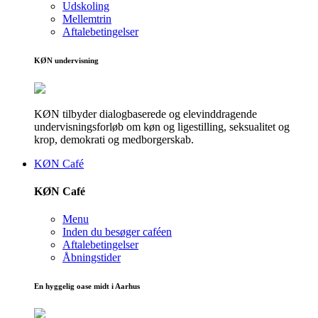
Udskoling
Mellemtrin
Aftalebetingelser
KØN undervisning
KØN tilbyder dialogbaserede og elevinddragende
undervisningsforløb om køn og ligestilling, seksualitet og
krop, demokrati og medborgerskab.
KØN Café
KØN Café
Menu
Inden du besøger caféen
Aftalebetingelser
Åbningstider
En hyggelig oase midt i Aarhus