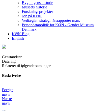
Bygningens historie
Museets historie
Forskningsprojekter
Job på KØN
Vedtægter, strategi, årsrapporter m.m.
Persondatapolitik for KØN - Gender Museum
Denmark
KØN Blog
English
Genstandsnr.
Datering
Relateret til følgende samlinger
Beskrivelse
Forrige
navn
Næste
navn