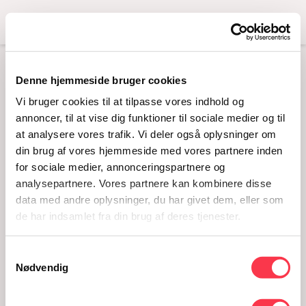
Menu
Denne hjemmeside bruger cookies
KIRSTEN ROSE (1909-
Vi bruger cookies til at tilpasse vores indhold og
2001)
annoncer, til at vise dig funktioner til sociale medier og til
at analysere vores trafik. Vi deler også oplysninger om
10. december 2010 - 06. marts 2011
din brug af vores hjemmeside med vores partnere inden
for sociale medier, annonceringspartnere og
analysepartnere. Vores partnere kan kombinere disse
data med andre oplysninger, du har givet dem, eller som
de har indsamlet fra din brug af deres tjenester.
Samtykkevalg
Nødvendig