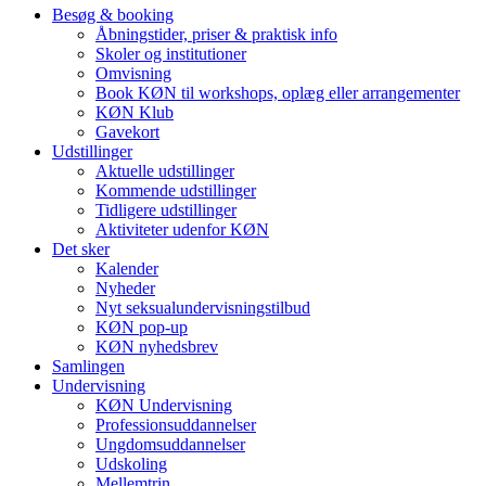
Besøg & booking
Åbningstider, priser & praktisk info
Skoler og institutioner
Omvisning
Book KØN til workshops, oplæg eller arrangementer
KØN Klub
Gavekort
Udstillinger
Aktuelle udstillinger
Kommende udstillinger
Tidligere udstillinger
Aktiviteter udenfor KØN
Det sker
Kalender
Nyheder
Nyt seksualundervisningstilbud
KØN pop-up
KØN nyhedsbrev
Samlingen
Undervisning
KØN Undervisning
Professionsuddannelser
Ungdomsuddannelser
Udskoling
Mellemtrin