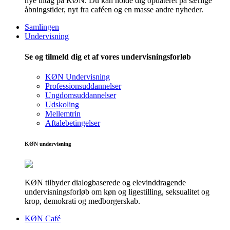
nye tiltag på KØN. Du kan holde dig opdateret på særlige
åbningstider, nyt fra caféen og en masse andre nyheder.
Samlingen
Undervisning
Se og tilmeld dig et af vores undervisningsforløb
KØN Undervisning
Professionsuddannelser
Ungdomsuddannelser
Udskoling
Mellemtrin
Aftalebetingelser
KØN undervisning
KØN tilbyder dialogbaserede og elevinddragende
undervisningsforløb om køn og ligestilling, seksualitet og
krop, demokrati og medborgerskab.
KØN Café