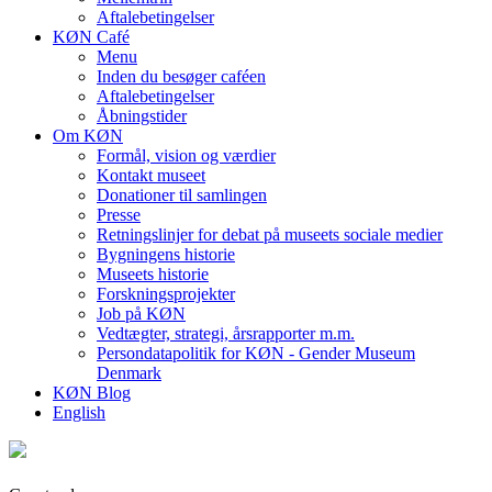
Aftalebetingelser
KØN Café
Menu
Inden du besøger caféen
Aftalebetingelser
Åbningstider
Om KØN
Formål, vision og værdier
Kontakt museet
Donationer til samlingen
Presse
Retningslinjer for debat på museets sociale medier
Bygningens historie
Museets historie
Forskningsprojekter
Job på KØN
Vedtægter, strategi, årsrapporter m.m.
Persondatapolitik for KØN - Gender Museum
Denmark
KØN Blog
English