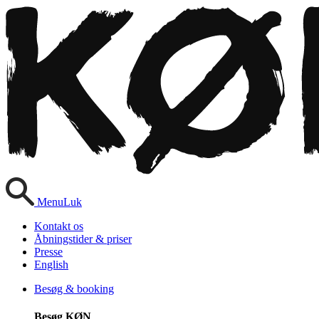
Menu
Luk
Kontakt os
Åbningstider & priser
Presse
English
Besøg & booking
Besøg KØN