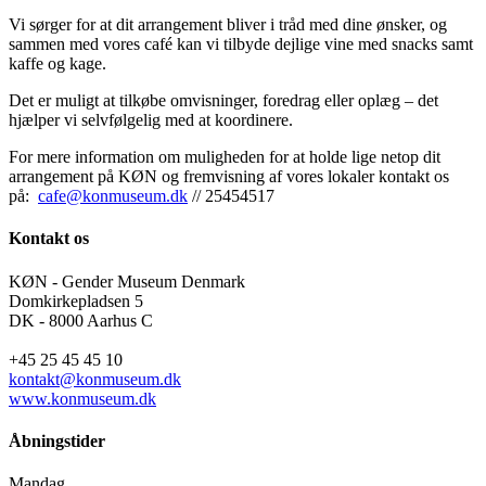
Vi sørger for at dit arrangement bliver i tråd med dine ønsker, og
sammen med vores café kan vi tilbyde dejlige vine med snacks samt
kaffe og kage.
Det er muligt at tilkøbe omvisninger, foredrag eller oplæg – det
hjælper vi selvfølgelig med at koordinere.
For mere information om muligheden for at holde lige netop dit
arrangement på KØN og fremvisning af vores lokaler kontakt os
på:
cafe@konmuseum.dk
// 25454517
Kontakt os
KØN - Gender Museum Denmark
Domkirkepladsen 5
DK - 8000 Aarhus C
+45 25 45 45 10
kontakt@konmuseum.dk
www.konmuseum.dk
Åbningstider
Mandag