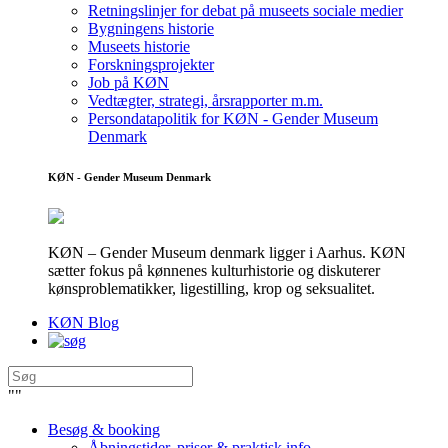
Retningslinjer for debat på museets sociale medier
Bygningens historie
Museets historie
Forskningsprojekter
Job på KØN
Vedtægter, strategi, årsrapporter m.m.
Persondatapolitik for KØN - Gender Museum
Denmark
KØN - Gender Museum Denmark
KØN – Gender Museum denmark ligger i Aarhus. KØN
sætter fokus på kønnenes kulturhistorie og diskuterer
kønsproblematikker, ligestilling, krop og seksualitet.
KØN Blog
"
"
Besøg & booking
Åbningstider, priser & praktisk info