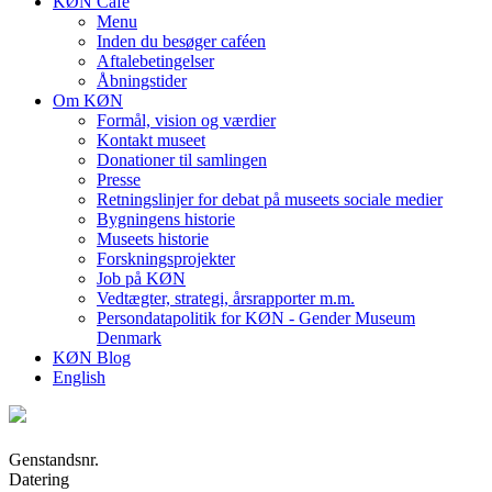
KØN Café
Menu
Inden du besøger caféen
Aftalebetingelser
Åbningstider
Om KØN
Formål, vision og værdier
Kontakt museet
Donationer til samlingen
Presse
Retningslinjer for debat på museets sociale medier
Bygningens historie
Museets historie
Forskningsprojekter
Job på KØN
Vedtægter, strategi, årsrapporter m.m.
Persondatapolitik for KØN - Gender Museum
Denmark
KØN Blog
English
Genstandsnr.
Datering