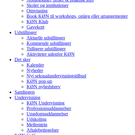
Skoler og institutioner
Omvisning
Book KØN til workshops, oplæg eller arrangementer
KØN Klub
Gavekort
Udstillinger
Aktuelle udstillinger
Kommende udstillinger
Tidligere udstillinger
Aktiviteter udenfor KØN
Det sker
Kalender
Nyheder
Nyt seksualundervisningstilbud
KØN pop-up
KØN nyhedsbrev
Samlingen
Undervisning
KØN Undervisning
Professionsuddannelser
Ungdomsuddannelser
Udskoling
Mellemtrin
Aftalebetingelser