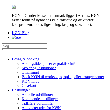
KØN – Gender Museum denmark ligger i Aarhus. KØN
sætter fokus på kønnenes kulturhistorie og diskuterer
kønsproblematikker, ligestilling, krop og seksualitet.
KØN Blog
"
"
Besøg & booking
Åbningstider, priser & praktisk info
Skoler og institutioner
Omvisning
Book KØN til workshops, oplæg eller arrangementer
KØN Klub
Gavekort
Udstillinger
Aktuelle udstillinger
Kommende udstillinger
Tidligere udstillinger
Aktiviteter udenfor KØN