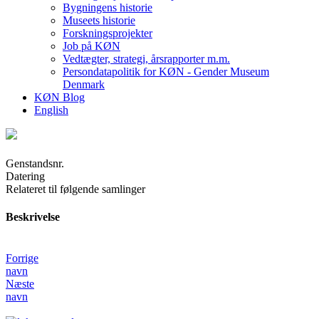
Bygningens historie
Museets historie
Forskningsprojekter
Job på KØN
Vedtægter, strategi, årsrapporter m.m.
Persondatapolitik for KØN - Gender Museum
Denmark
KØN Blog
English
Genstandsnr.
Datering
Relateret til følgende samlinger
Beskrivelse
Forrige
navn
Næste
navn