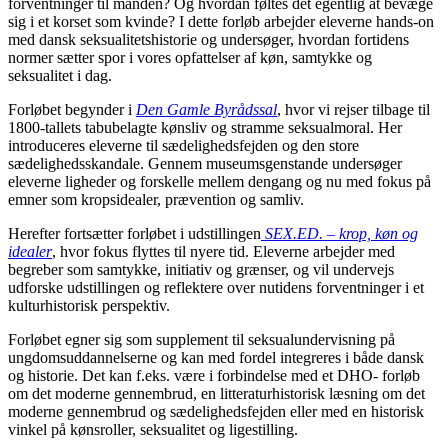
forventninger til manden? Og hvordan føltes det egentlig at bevæge
sig i et korset som kvinde? I dette forløb arbejder eleverne hands-on
med dansk seksualitetshistorie og undersøger, hvordan fortidens
normer sætter spor i vores opfattelser af køn, samtykke og
seksualitet i dag.
Forløbet begynder i
Den Gamle Byrådssal
, hvor vi rejser tilbage til
1800-tallets tabubelagte kønsliv og stramme seksualmoral. Her
introduceres eleverne til sædelighedsfejden og den store
sædelighedsskandale. Gennem museumsgenstande undersøger
eleverne ligheder og forskelle mellem dengang og nu med fokus på
emner som kropsidealer, prævention og samliv.
Herefter fortsætter forløbet i udstillingen
SEX.ED. – krop, køn og
idealer
, hvor fokus flyttes til nyere tid. Eleverne arbejder med
begreber som samtykke, initiativ og grænser, og vil undervejs
udforske udstillingen og reflektere over nutidens forventninger i et
kulturhistorisk perspektiv.
Forløbet egner sig som supplement til seksualundervisning på
ungdomsuddannelserne og kan med fordel integreres i både dansk
og historie. Det kan f.eks. være i forbindelse med et DHO- forløb
om det moderne gennembrud, en litteraturhistorisk læsning om det
moderne gennembrud og sædelighedsfejden eller med en historisk
vinkel på kønsroller, seksualitet og ligestilling.