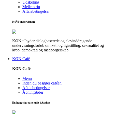
Udskoling
Mellemtrin
Aftalebetingelser
KØN undervisning
KØN tilbyder dialogbaserede og elevinddragende
undervisningsforløb om køn og ligestilling, seksualitet og
krop, demokrati og medborgerskab.
KØN Café
KØN Café
Menu
Inden du besøger caféen
Aftalebetingelser
Åbningstider
En hyggelig oase midt i Aarhus