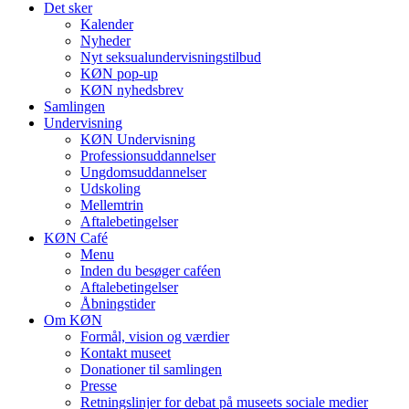
Det sker
Kalender
Nyheder
Nyt seksualundervisningstilbud
KØN pop-up
KØN nyhedsbrev
Samlingen
Undervisning
KØN Undervisning
Professionsuddannelser
Ungdomsuddannelser
Udskoling
Mellemtrin
Aftalebetingelser
KØN Café
Menu
Inden du besøger caféen
Aftalebetingelser
Åbningstider
Om KØN
Formål, vision og værdier
Kontakt museet
Donationer til samlingen
Presse
Retningslinjer for debat på museets sociale medier