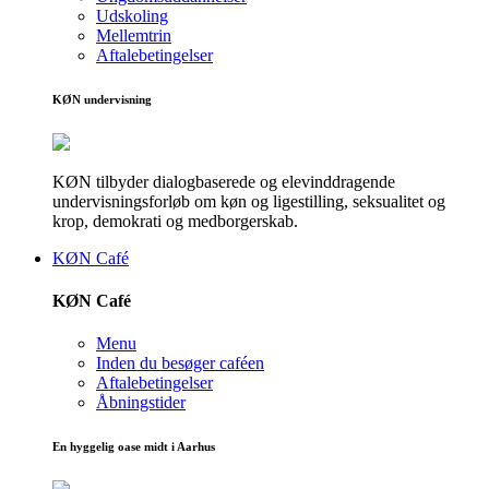
Udskoling
Mellemtrin
Aftalebetingelser
KØN undervisning
KØN tilbyder dialogbaserede og elevinddragende
undervisningsforløb om køn og ligestilling, seksualitet og
krop, demokrati og medborgerskab.
KØN Café
KØN Café
Menu
Inden du besøger caféen
Aftalebetingelser
Åbningstider
En hyggelig oase midt i Aarhus