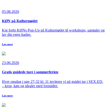
05.08.2026
KØN på Kulturmødet
Kig forbi KØNs Pop-Up på Kulturmødet til workshops, samtaler og
lav din egen badge.
Læs mere
23.06.2026
Gratis guidede ture i sommerferien
Hver onsdag i uge 27-32 kl. 11 inviterer vi på guidet tur i SEX.ED.
– krop, køn og idealer med formidler.
Læs mere