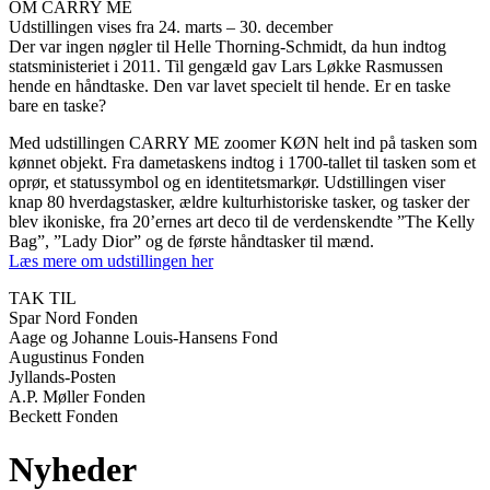
OM CARRY ME
Udstillingen vises fra 24. marts – 30. december
Der var ingen nøgler til Helle Thorning-Schmidt, da hun indtog
statsministeriet i 2011. Til gengæld gav Lars Løkke Rasmussen
hende en håndtaske. Den var lavet specielt til hende. Er en taske
bare en taske?
Med udstillingen CARRY ME zoomer KØN helt ind på tasken som
kønnet objekt. Fra dametaskens indtog i 1700-tallet til tasken som et
oprør, et statussymbol og en identitetsmarkør. Udstillingen viser
knap 80 hverdagstasker, ældre kulturhistoriske tasker, og tasker der
blev ikoniske, fra 20’ernes art deco til de verdenskendte ”The Kelly
Bag”, ”Lady Dior” og de første håndtasker til mænd.
Læs mere om udstillingen her
TAK TIL
Spar Nord Fonden
Aage og Johanne Louis-Hansens Fond
Augustinus Fonden
Jyllands-Posten
A.P. Møller Fonden
Beckett Fonden
Nyheder