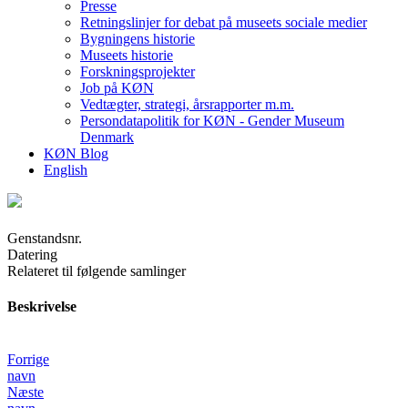
Presse
Retningslinjer for debat på museets sociale medier
Bygningens historie
Museets historie
Forskningsprojekter
Job på KØN
Vedtægter, strategi, årsrapporter m.m.
Persondatapolitik for KØN - Gender Museum
Denmark
KØN Blog
English
Genstandsnr.
Datering
Relateret til følgende samlinger
Beskrivelse
Forrige
navn
Næste