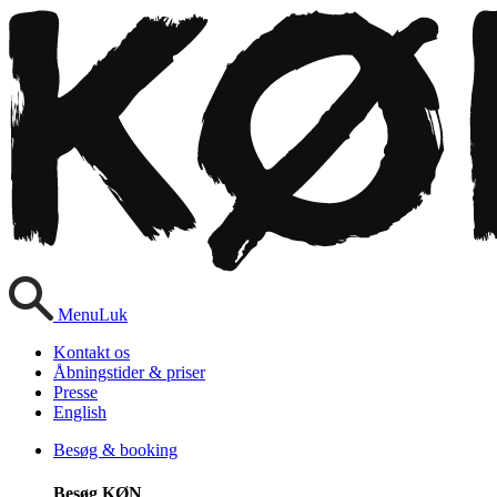
Menu
Luk
Kontakt os
Åbningstider & priser
Presse
English
Besøg & booking
Besøg KØN