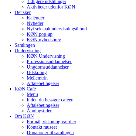
Tidligere udstillinger
Aktiviteter udenfor KØN
Det sker
Kalender
Nyheder
Nyt seksualundervisningstilbud
KØN pop-up
KØN nyhedsbrev
Samlingen
Undervisning
KØN Undervisning
Professionsuddannelser
Ungdomsuddannelser
Udskoling
Mellemtrin
Aftalebetingelser
KØN Café
Menu
Inden du besøger caféen
Aftalebetingelser
Åbningstider
Om KØN
Formål, vision og værdier
Kontakt museet
Donationer til samlingen