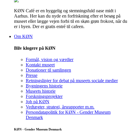
KØN Café er en hyggelig og stemningsfuld oase midt i
Aarhus. Her kan du nyde en forfriskning efter et besøg på
museet eller lægge vejen forbi til en skøn grøn frokost, når du
er i byen. Der er gratis entré til cafeen.
Om KØN
Bliv klogere på KØN
Formål, vision og værdier
Kontakt museet
Donationer til samlingen
Presse
Retningslinjer for debat på museets sociale medier
Bygningens historie
Museets historie
Forskningsprojekter
Job på KØN
Vedtægter, strategi, årsrapporter m.m.
Persondatapolitik for KØN - Gender Museum
Denmark
KØN - Gender Museum Denmark