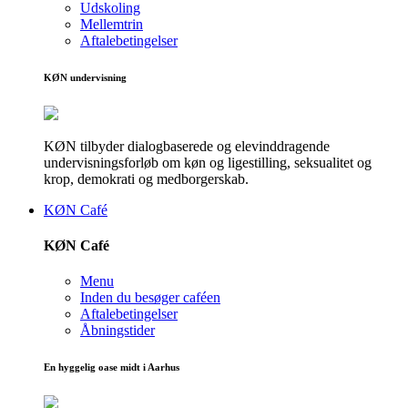
Udskoling
Mellemtrin
Aftalebetingelser
KØN undervisning
KØN tilbyder dialogbaserede og elevinddragende
undervisningsforløb om køn og ligestilling, seksualitet og
krop, demokrati og medborgerskab.
KØN Café
KØN Café
Menu
Inden du besøger caféen
Aftalebetingelser
Åbningstider
En hyggelig oase midt i Aarhus