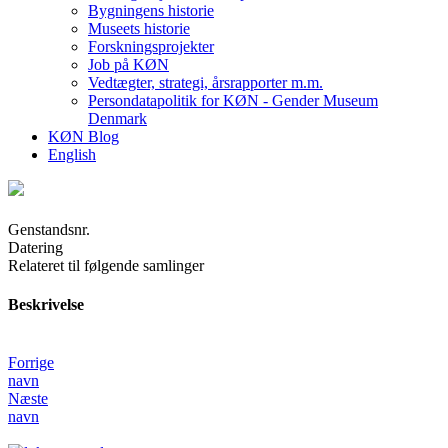
Bygningens historie
Museets historie
Forskningsprojekter
Job på KØN
Vedtægter, strategi, årsrapporter m.m.
Persondatapolitik for KØN - Gender Museum
Denmark
KØN Blog
English
Genstandsnr.
Datering
Relateret til følgende samlinger
Beskrivelse
Forrige
navn
Næste
navn