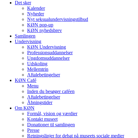
Det sker
Kalender
Nyheder
Nyt seksualundervisningstilbud
KØN pop-up
KØN nyhedsbrev
Samlingen
Undervisning
KØN Undervisning
Professionsuddannelser
Ungdomsuddannelser
Udskoling
Mellemtrin
Aftalebetingelser
KØN Café
Menu
Inden du besøger caféen
Aftalebetingelser
Åbningstider
Om KØN
Formål, vision og værdier
Kontakt museet
Donationer til samlingen
Presse
Retningslinjer for debat på museets sociale medier