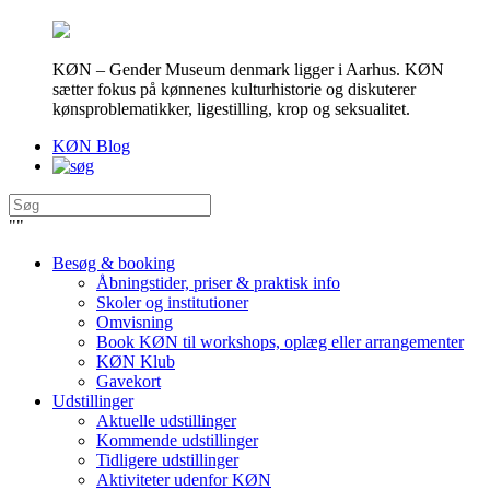
KØN – Gender Museum denmark ligger i Aarhus. KØN
sætter fokus på kønnenes kulturhistorie og diskuterer
kønsproblematikker, ligestilling, krop og seksualitet.
KØN Blog
"
"
Besøg & booking
Åbningstider, priser & praktisk info
Skoler og institutioner
Omvisning
Book KØN til workshops, oplæg eller arrangementer
KØN Klub
Gavekort
Udstillinger
Aktuelle udstillinger
Kommende udstillinger
Tidligere udstillinger
Aktiviteter udenfor KØN