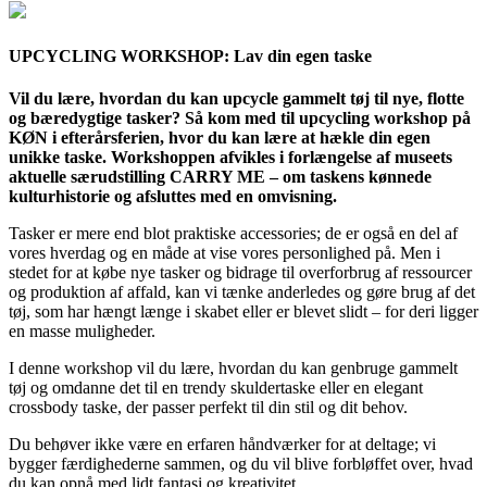
UPCYCLING WORKSHOP: Lav din egen taske
Vil du lære, hvordan du kan upcycle gammelt tøj til nye, flotte
og bæredygtige tasker? Så kom med til upcycling workshop på
KØN i efterårsferien, hvor du kan lære at hækle din egen
unikke taske. Workshoppen afvikles i forlængelse af museets
aktuelle særudstilling CARRY ME – om taskens kønnede
kulturhistorie og afsluttes med en omvisning.
Tasker er mere end blot praktiske accessories; de er også en del af
vores hverdag og en måde at vise vores personlighed på. Men i
stedet for at købe nye tasker og bidrage til overforbrug af ressourcer
og produktion af affald, kan vi tænke anderledes og gøre brug af det
tøj, som har hængt længe i skabet eller er blevet slidt – for deri ligger
en masse muligheder.
I denne workshop vil du lære, hvordan du kan genbruge gammelt
tøj og omdanne det til en trendy skuldertaske eller en elegant
crossbody taske, der passer perfekt til din stil og dit behov.
Du behøver ikke være en erfaren håndværker for at deltage; vi
bygger færdighederne sammen, og du vil blive forbløffet over, hvad
du kan opnå med lidt fantasi og kreativitet.