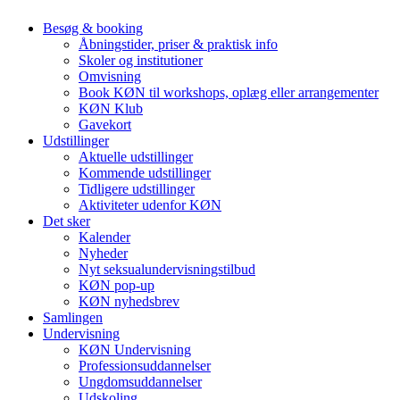
Besøg & booking
Åbningstider, priser & praktisk info
Skoler og institutioner
Omvisning
Book KØN til workshops, oplæg eller arrangementer
KØN Klub
Gavekort
Udstillinger
Aktuelle udstillinger
Kommende udstillinger
Tidligere udstillinger
Aktiviteter udenfor KØN
Det sker
Kalender
Nyheder
Nyt seksualundervisningstilbud
KØN pop-up
KØN nyhedsbrev
Samlingen
Undervisning
KØN Undervisning
Professionsuddannelser
Ungdomsuddannelser
Udskoling