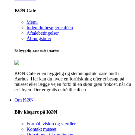
KØN Café
Menu
Inden du besøger caféen
Aftalebetingelser
Åbningstider
En hyggelig oase midt i Aarhus
KØN Café er en hyggelig og stemningsfuld oase midt i
Aarhus. Her kan du nyde en forfriskning efter et besøg på
museet eller lægge vejen forbi til en skøn grøn frokost, når du
er i byen. Der er gratis entré til cafeen.
Om KØN
Bliv klogere på KØN
Formål, vision og værdier
Kontakt museet
Donationer til samlingen