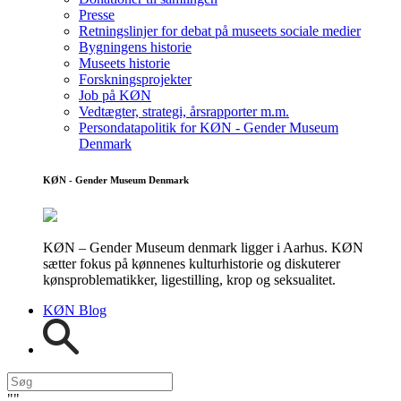
Presse
Retningslinjer for debat på museets sociale medier
Bygningens historie
Museets historie
Forskningsprojekter
Job på KØN
Vedtægter, strategi, årsrapporter m.m.
Persondatapolitik for KØN - Gender Museum
Denmark
KØN - Gender Museum Denmark
KØN – Gender Museum denmark ligger i Aarhus. KØN
sætter fokus på kønnenes kulturhistorie og diskuterer
kønsproblematikker, ligestilling, krop og seksualitet.
KØN Blog
"
"