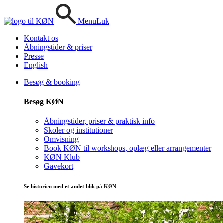
Menu
Luk
Kontakt os
Åbningstider & priser
Presse
English
Besøg & booking
Besøg KØN
Åbningstider, priser & praktisk info
Skoler og institutioner
Omvisning
Book KØN til workshops, oplæg eller arrangementer
KØN Klub
Gavekort
Se historien med et andet blik på KØN