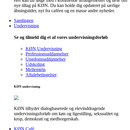
Her kan du følge med i kommende arrangementer og læse om
nye tiltag på KØN. Du kan holde dig opdateret på særlige
åbningstider, nyt fra caféen og en masse andre nyheder.
Samlingen
Undervisning
Se og tilmeld dig et af vores undervisningsforløb
KØN Undervisning
Professionsuddannelser
Ungdomsuddannelser
Udskoling
Mellemtrin
Aftalebetingelser
KØN undervisning
KØN tilbyder dialogbaserede og elevinddragende
undervisningsforløb om køn og ligestilling, seksualitet og
krop, demokrati og medborgerskab.
KØN Café