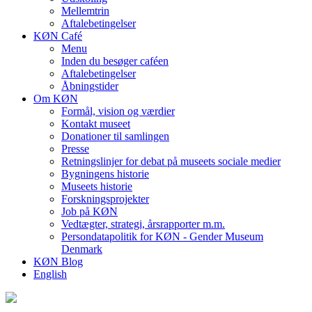
Mellemtrin
Aftalebetingelser
KØN Café
Menu
Inden du besøger caféen
Aftalebetingelser
Åbningstider
Om KØN
Formål, vision og værdier
Kontakt museet
Donationer til samlingen
Presse
Retningslinjer for debat på museets sociale medier
Bygningens historie
Museets historie
Forskningsprojekter
Job på KØN
Vedtægter, strategi, årsrapporter m.m.
Persondatapolitik for KØN - Gender Museum
Denmark
KØN Blog
English