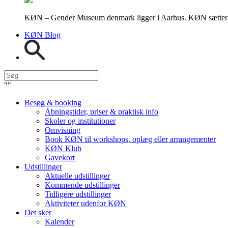
KØN – Gender Museum denmark ligger i Aarhus. KØN sætter fokus
KØN Blog
"
"
Besøg & booking
Åbningstider, priser & praktisk info
Skoler og institutioner
Omvisning
Book KØN til workshops, oplæg eller arrangementer
KØN Klub
Gavekort
Udstillinger
Aktuelle udstillinger
Kommende udstillinger
Tidligere udstillinger
Aktiviteter udenfor KØN
Det sker
Kalender