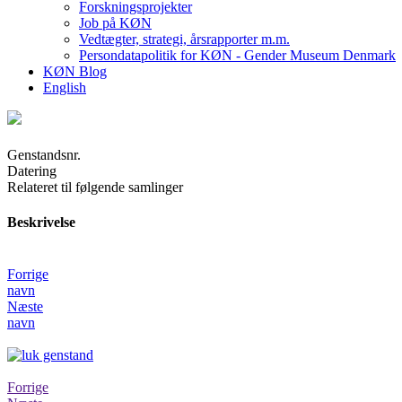
Forskningsprojekter
Job på KØN
Vedtægter, strategi, årsrapporter m.m.
Persondatapolitik for KØN - Gender Museum Denmark
KØN Blog
English
Genstandsnr.
Datering
Relateret til følgende samlinger
Beskrivelse
Forrige
navn
Næste
navn
Forrige