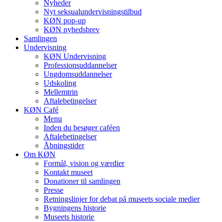
Nyheder
Nyt seksualundervisningstilbud
KØN pop-up
KØN nyhedsbrev
Samlingen
Undervisning
KØN Undervisning
Professionsuddannelser
Ungdomsuddannelser
Udskoling
Mellemtrin
Aftalebetingelser
KØN Café
Menu
Inden du besøger caféen
Aftalebetingelser
Åbningstider
Om KØN
Formål, vision og værdier
Kontakt museet
Donationer til samlingen
Presse
Retningslinjer for debat på museets sociale medier
Bygningens historie
Museets historie