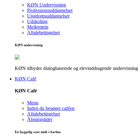
KØN Undervisning
Professionsuddannelser
Ungdomsuddannelser
Udskoling
Mellemtrin
Aftalebetingelser
KØN undervisning
KØN tilbyder dialogbaserede og elevinddragende undervisningsf
KØN Café
KØN Café
Menu
Inden du besøger caféen
Aftalebetingelser
Åbningstider
En hyggelig oase midt i Aarhus