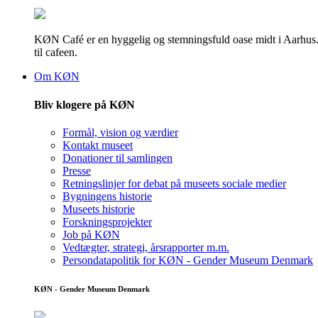
KØN Café er en hyggelig og stemningsfuld oase midt i Aarhus. He
til cafeen.
Om KØN
Bliv klogere på KØN
Formål, vision og værdier
Kontakt museet
Donationer til samlingen
Presse
Retningslinjer for debat på museets sociale medier
Bygningens historie
Museets historie
Forskningsprojekter
Job på KØN
Vedtægter, strategi, årsrapporter m.m.
Persondatapolitik for KØN - Gender Museum Denmark
KØN - Gender Museum Denmark