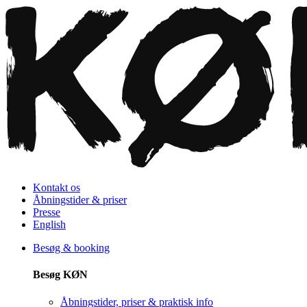
Kontakt os
Åbningstider & priser
Presse
English
Besøg & booking
Besøg KØN
Åbningstider, priser & praktisk info