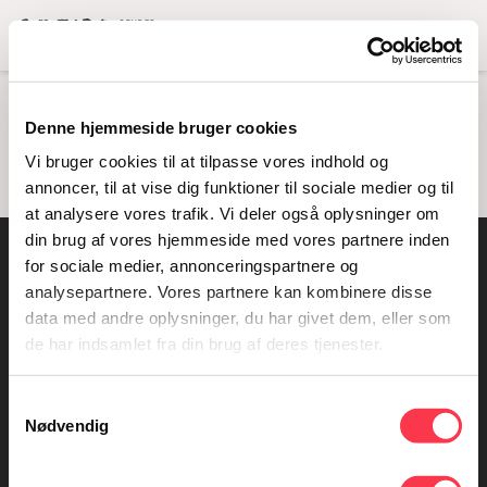
Menu
1915 KVINDEDEMO
Denne hjemmeside bruger cookies
Vi bruger cookies til at tilpasse vores indhold og
annoncer, til at vise dig funktioner til sociale medier og til
at analysere vores trafik. Vi deler også oplysninger om
din brug af vores hjemmeside med vores partnere inden
for sociale medier, annonceringspartnere og
Kontakt os
analysepartnere. Vores partnere kan kombinere disse
data med andre oplysninger, du har givet dem, eller som
KØN - Gender Museum Denmark
de har indsamlet fra din brug af deres tjenester.
Domkirkepladsen 5
DK - 8000 Aarhus C
Samtykkevalg
+45 25 45 45 10
Nødvendig
kontakt@konmuseum.dk
www.konmuseum.dk