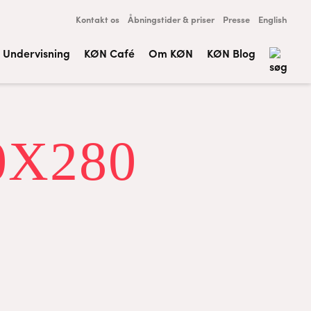
Kontakt os
Åbningstider & priser
Presse
English
Undervisning
KØN Café
Om KØN
KØN Blog
X280