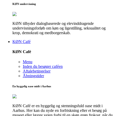
KØN undervisning
KØN tilbyder dialogbaserede og elevinddragende
undervisningsforløb om køn og ligestilling, seksualitet og
krop, demokrati og medborgerskab.
KØN Café
KØN Café
Menu
Inden du besøger caféen
Aftalebetingelser
Åbningstider
En hyggelig oase midt i Aarhus
KØN Café er en hyggelig og stemningsfuld oase midt i
Aarhus. Her kan du nyde en forfriskning efter et besøg på
museet eller lægge vejen forbi til en skøn grøn frokost, når du