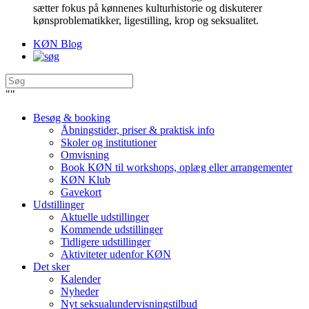
sætter fokus på kønnenes kulturhistorie og diskuterer
kønsproblematikker, ligestilling, krop og seksualitet.
KØN Blog
"
"
Besøg & booking
Åbningstider, priser & praktisk info
Skoler og institutioner
Omvisning
Book KØN til workshops, oplæg eller arrangementer
KØN Klub
Gavekort
Udstillinger
Aktuelle udstillinger
Kommende udstillinger
Tidligere udstillinger
Aktiviteter udenfor KØN
Det sker
Kalender
Nyheder
Nyt seksualundervisningstilbud