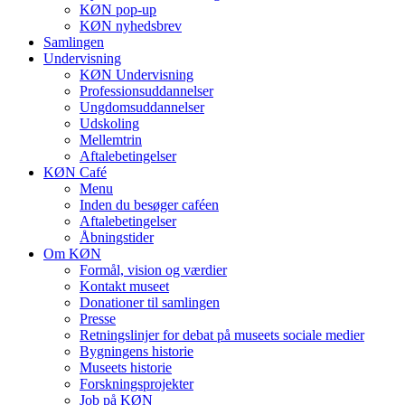
KØN pop-up
KØN nyhedsbrev
Samlingen
Undervisning
KØN Undervisning
Professionsuddannelser
Ungdomsuddannelser
Udskoling
Mellemtrin
Aftalebetingelser
KØN Café
Menu
Inden du besøger caféen
Aftalebetingelser
Åbningstider
Om KØN
Formål, vision og værdier
Kontakt museet
Donationer til samlingen
Presse
Retningslinjer for debat på museets sociale medier
Bygningens historie
Museets historie
Forskningsprojekter
Job på KØN