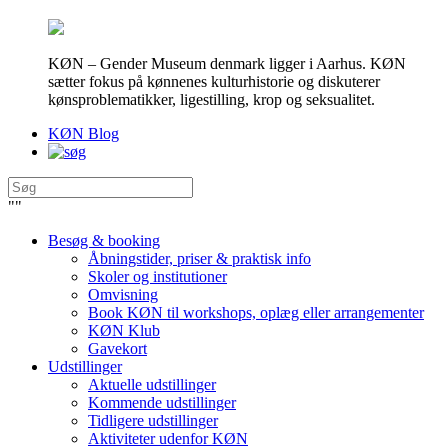
KØN – Gender Museum denmark ligger i Aarhus. KØN
sætter fokus på kønnenes kulturhistorie og diskuterer
kønsproblematikker, ligestilling, krop og seksualitet.
KØN Blog
"
"
Besøg & booking
Åbningstider, priser & praktisk info
Skoler og institutioner
Omvisning
Book KØN til workshops, oplæg eller arrangementer
KØN Klub
Gavekort
Udstillinger
Aktuelle udstillinger
Kommende udstillinger
Tidligere udstillinger
Aktiviteter udenfor KØN