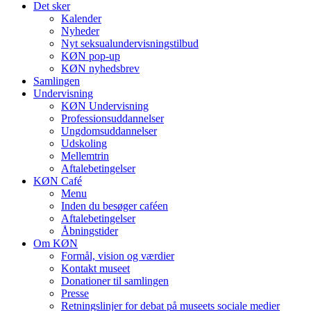
Det sker
Kalender
Nyheder
Nyt seksualundervisningstilbud
KØN pop-up
KØN nyhedsbrev
Samlingen
Undervisning
KØN Undervisning
Professionsuddannelser
Ungdomsuddannelser
Udskoling
Mellemtrin
Aftalebetingelser
KØN Café
Menu
Inden du besøger caféen
Aftalebetingelser
Åbningstider
Om KØN
Formål, vision og værdier
Kontakt museet
Donationer til samlingen
Presse
Retningslinjer for debat på museets sociale medier