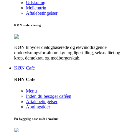
Udskoling
Mellemtrin
Aftalebetingelser
KØN undervisning
KØN tilbyder dialogbaserede og elevinddragende
undervisningsforløb om køn og ligestilling, seksualitet og
krop, demokrati og medborgerskab.
KØN Café
KØN Café
Menu
Inden du besøger caféen
Aftalebetingelser
Åbningstider
En hyggelig oase midt i Aarhus