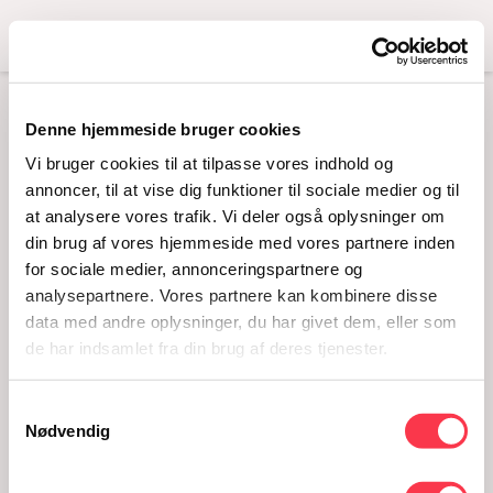
Menu
Denne hjemmeside bruger cookies
KNUD HØJGAARD
Vi bruger cookies til at tilpasse vores indhold og
annoncer, til at vise dig funktioner til sociale medier og til
at analysere vores trafik. Vi deler også oplysninger om
din brug af vores hjemmeside med vores partnere inden
for sociale medier, annonceringspartnere og
analysepartnere. Vores partnere kan kombinere disse
data med andre oplysninger, du har givet dem, eller som
de har indsamlet fra din brug af deres tjenester.
Samtykkevalg
knud højgaard
Nødvendig