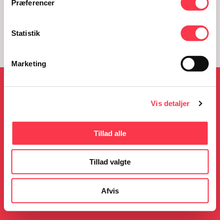
Præferencer
Statistik
Marketing
NYHEDER
Vis detaljer
Tillad alle
05.08.2026
23.06.2026
KØN på Kulturmødet
Gratis guidede ture i
Tillad valgte
sommerferien
Læs mere
Læs mere
Afvis