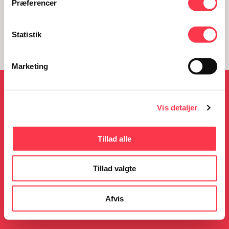
Præferencer
Statistik
Marketing
NYHEDER
Vis detaljer
Tillad alle
05.08.2026
23.06.2026
KØN på Kulturmødet
Gratis guidede ture i
Tillad valgte
sommerferien
Læs mere
Læs mere
Afvis