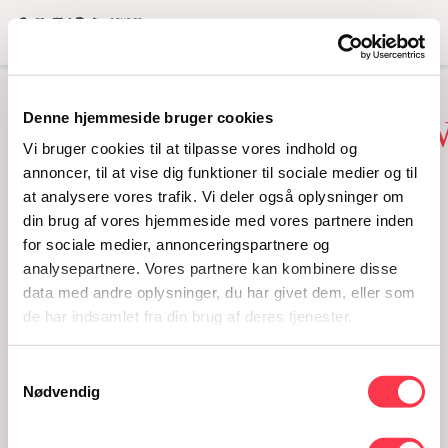
Menu
Denne hjemmeside bruger cookies
#INGENLILLELORT_B
Vi bruger cookies til at tilpasse vores indhold og
annoncer, til at vise dig funktioner til sociale medier og til
at analysere vores trafik. Vi deler også oplysninger om
din brug af vores hjemmeside med vores partnere inden
for sociale medier, annonceringspartnere og
analysepartnere. Vores partnere kan kombinere disse
data med andre oplysninger, du har givet dem, eller som
de har indsamlet fra din brug af deres tjenester.
Samtykkevalg
#ingenlillelort_bw
Nødvendig