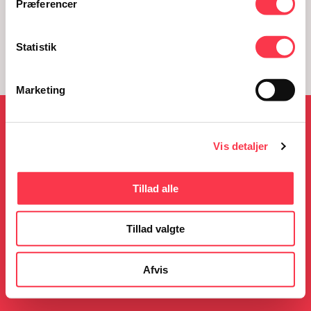
Præferencer
Statistik
Marketing
NYHEDER
Vis detaljer
Tillad alle
05.08.2026
23.06.2026
KØN på Kulturmødet
Gratis guidede ture i
Tillad valgte
sommerferien
Læs mere
Læs mere
Afvis