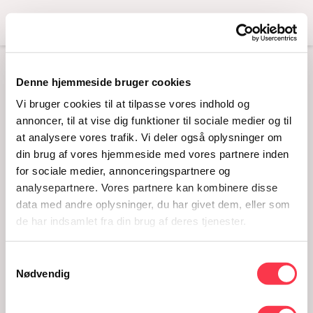
Menu
Denne hjemmeside bruger cookies
16 X 9
Vi bruger cookies til at tilpasse vores indhold og
annoncer, til at vise dig funktioner til sociale medier og til
at analysere vores trafik. Vi deler også oplysninger om
din brug af vores hjemmeside med vores partnere inden
for sociale medier, annonceringspartnere og
analysepartnere. Vores partnere kan kombinere disse
data med andre oplysninger, du har givet dem, eller som
de har indsamlet fra din brug af deres tjenester.
Samtykkevalg
16 x 9
Nødvendig