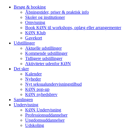
Besøg & booking
Åbningstider, priser & praktisk info
Skoler og institutioner
Omvisning
Book KØN til workshops, oplæg eller arrangementer
KØN Klub
Gavekort
Udstillinger
Aktuelle udstillinger
Kommende udstillinger
Tidligere udstillinger
Aktiviteter udenfor KØN
Det sker
Kalender
Nyheder
Nyt seksualundervisningstilbud
KØN pop-up
KØN nyhedsbrev
Samlingen
Undervisning
KØN Undervisning
Professionsuddannelser
Ungdomsuddannelser
Udskoling