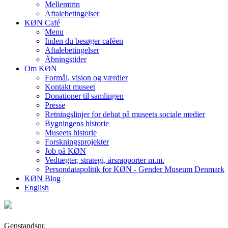
Mellemtrin
Aftalebetingelser
KØN Café
Menu
Inden du besøger caféen
Aftalebetingelser
Åbningstider
Om KØN
Formål, vision og værdier
Kontakt museet
Donationer til samlingen
Presse
Retningslinjer for debat på museets sociale medier
Bygningens historie
Museets historie
Forskningsprojekter
Job på KØN
Vedtægter, strategi, årsrapporter m.m.
Persondatapolitik for KØN - Gender Museum Denmark
KØN Blog
English
Genstandsnr.