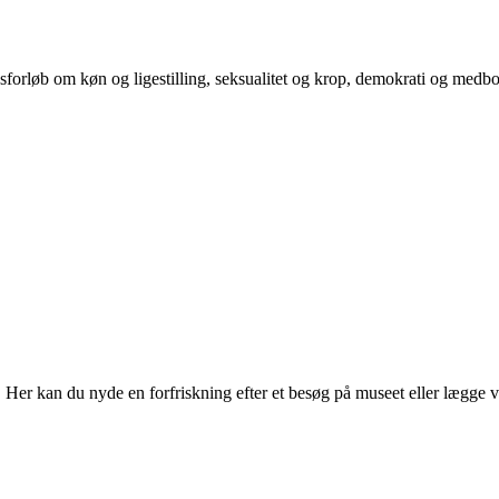
orløb om køn og ligestilling, seksualitet og krop, demokrati og medb
r kan du nyde en forfriskning efter et besøg på museet eller lægge vejen