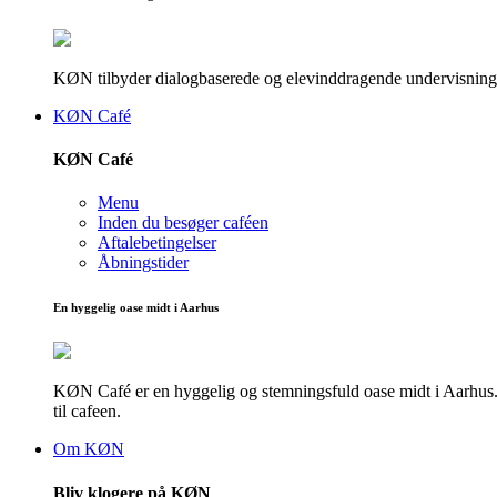
KØN tilbyder dialogbaserede og elevinddragende undervisningsf
KØN Café
KØN Café
Menu
Inden du besøger caféen
Aftalebetingelser
Åbningstider
En hyggelig oase midt i Aarhus
KØN Café er en hyggelig og stemningsfuld oase midt i Aarhus. He
til cafeen.
Om KØN
Bliv klogere på KØN