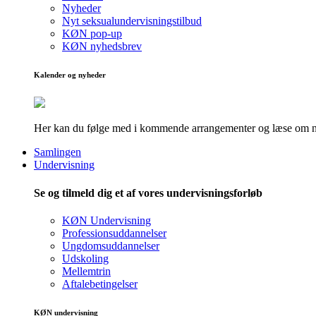
Nyheder
Nyt seksualundervisningstilbud
KØN pop-up
KØN nyhedsbrev
Kalender og nyheder
Her kan du følge med i kommende arrangementer og læse om nye
Samlingen
Undervisning
Se og tilmeld dig et af vores undervisningsforløb
KØN Undervisning
Professionsuddannelser
Ungdomsuddannelser
Udskoling
Mellemtrin
Aftalebetingelser
KØN undervisning