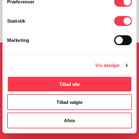
Præferencer
Statistik
Marketing
NYHEDER
Vis detaljer
Tillad alle
05.08.2026
23.06.2026
KØN på Kulturmødet
Gratis guidede ture i
Tillad valgte
sommerferien
Læs mere
Læs mere
Afvis