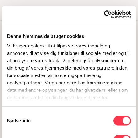
Menu
Denne hjemmeside bruger cookies
PAUL 1
Vi bruger cookies til at tilpasse vores indhold og
annoncer, til at vise dig funktioner til sociale medier og til
at analysere vores trafik. Vi deler også oplysninger om
din brug af vores hjemmeside med vores partnere inden
for sociale medier, annonceringspartnere og
analysepartnere. Vores partnere kan kombinere disse
data med andre oplysninger, du har givet dem, eller som
de har indsamlet fra din brug af deres tjenester.
Samtykkevalg
Paul 1
Nødvendig