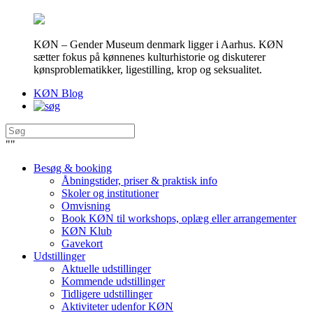
KØN – Gender Museum denmark ligger i Aarhus. KØN
sætter fokus på kønnenes kulturhistorie og diskuterer
kønsproblematikker, ligestilling, krop og seksualitet.
KØN Blog
"
"
Besøg & booking
Åbningstider, priser & praktisk info
Skoler og institutioner
Omvisning
Book KØN til workshops, oplæg eller arrangementer
KØN Klub
Gavekort
Udstillinger
Aktuelle udstillinger
Kommende udstillinger
Tidligere udstillinger
Aktiviteter udenfor KØN