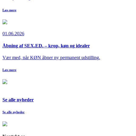
Læs mere
01.06.2026
Åbning af SEX.ED. – krop, køn og idealer
Vær med, når KØN åbner ny permanent udstilling.
Læs mere
Se alle nyheder
Se alle nyheder