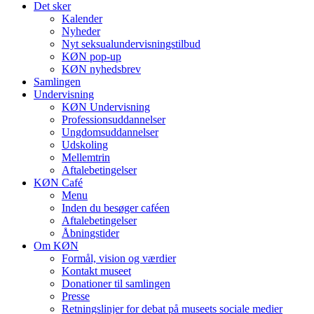
Det sker
Kalender
Nyheder
Nyt seksualundervisningstilbud
KØN pop-up
KØN nyhedsbrev
Samlingen
Undervisning
KØN Undervisning
Professionsuddannelser
Ungdomsuddannelser
Udskoling
Mellemtrin
Aftalebetingelser
KØN Café
Menu
Inden du besøger caféen
Aftalebetingelser
Åbningstider
Om KØN
Formål, vision og værdier
Kontakt museet
Donationer til samlingen
Presse
Retningslinjer for debat på museets sociale medier