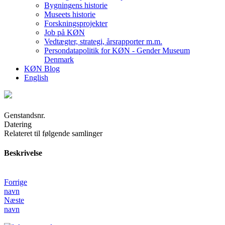
Bygningens historie
Museets historie
Forskningsprojekter
Job på KØN
Vedtægter, strategi, årsrapporter m.m.
Persondatapolitik for KØN - Gender Museum
Denmark
KØN Blog
English
Genstandsnr.
Datering
Relateret til følgende samlinger
Beskrivelse
Forrige
navn
Næste
navn