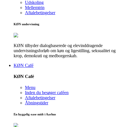
Udskoling
Mellemtrin
Aftalebetingelser
KØN undervisning
KØN tilbyder dialogbaserede og elevinddragende
undervisningsforløb om køn og ligestilling, seksualitet og
krop, demokrati og medborgerskab.
KØN Café
KØN Café
Menu
Inden du besøger caféen
Aftalebetingelser
Åbningstider
En hyggelig oase midt i Aarhus