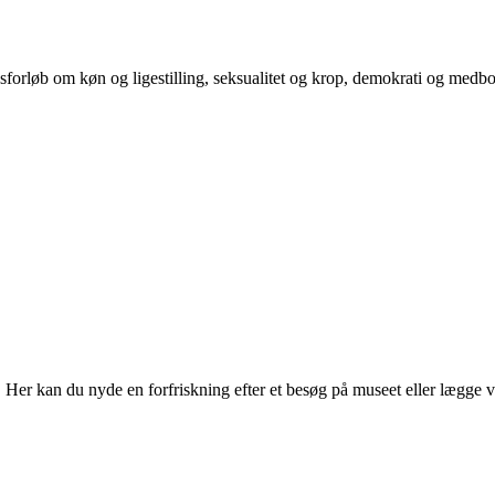
orløb om køn og ligestilling, seksualitet og krop, demokrati og medb
r kan du nyde en forfriskning efter et besøg på museet eller lægge vejen