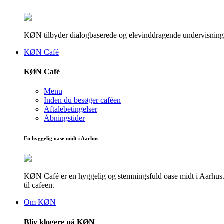
KØN tilbyder dialogbaserede og elevinddragende undervisningsf
KØN Café
KØN Café
Menu
Inden du besøger caféen
Aftalebetingelser
Åbningstider
En hyggelig oase midt i Aarhus
KØN Café er en hyggelig og stemningsfuld oase midt i Aarhus. He
til cafeen.
Om KØN
Bliv klogere på KØN