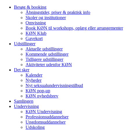
Besøg & booking
Åbningstider, priser & praktisk info
Skoler og institutioner
Omvisning
Book KØN til workshops, oplæg eller arrangementer
KØN Klub
Gavekort
Udstillinger
Aktuelle udstillinger
Kommende udstillinger
Tidligere udstillinger
Aktiviteter udenfor KØN
Det sker
Kalender
Nyheder
Nyt seksualundervisningstilbud
KØN pop-up
KØN nyhedsbrev
Samlingen
Undervisning
KØN Undervisning
Professionsuddannelser
Ungdomsuddannelser
Udskoling