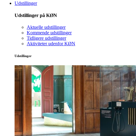
Udstillinger
Udstillinger på KØN
Aktuelle udstillinger
Kommende udstillinger
Tidligere udstillinger
Aktiviteter udenfor KØN
Udstillinger