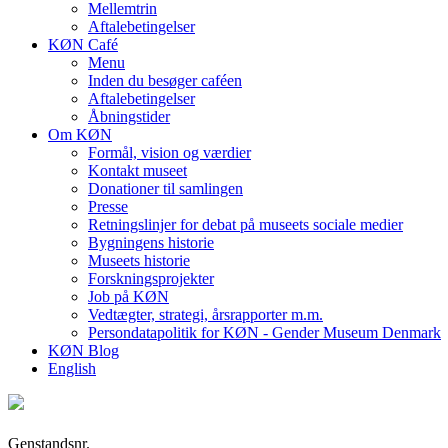
Mellemtrin
Aftalebetingelser
KØN Café
Menu
Inden du besøger caféen
Aftalebetingelser
Åbningstider
Om KØN
Formål, vision og værdier
Kontakt museet
Donationer til samlingen
Presse
Retningslinjer for debat på museets sociale medier
Bygningens historie
Museets historie
Forskningsprojekter
Job på KØN
Vedtægter, strategi, årsrapporter m.m.
Persondatapolitik for KØN - Gender Museum Denmark
KØN Blog
English
Genstandsnr.