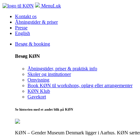
Menu
Luk
Kontakt os
Åbningstider & priser
Presse
English
Besøg & booking
Besøg KØN
Åbningstider, priser & praktisk info
Skoler og institutioner
Omvisning
Book KØN til workshops, oplæg eller arrangementer
KØN Klub
Gavekort
Se historien med et andet blik på KØN
KØN – Gender Museum Denmark ligger i Aarhus. KØN sætter fokus