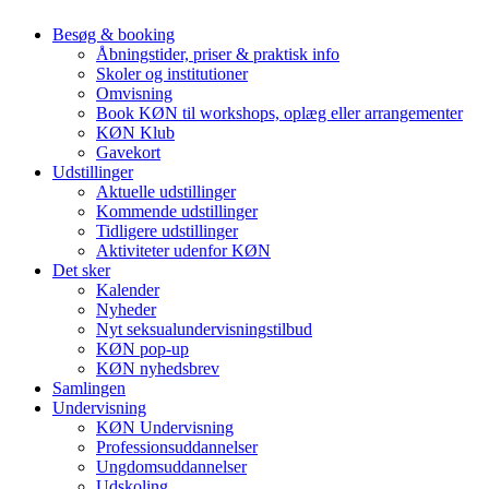
Besøg & booking
Åbningstider, priser & praktisk info
Skoler og institutioner
Omvisning
Book KØN til workshops, oplæg eller arrangementer
KØN Klub
Gavekort
Udstillinger
Aktuelle udstillinger
Kommende udstillinger
Tidligere udstillinger
Aktiviteter udenfor KØN
Det sker
Kalender
Nyheder
Nyt seksualundervisningstilbud
KØN pop-up
KØN nyhedsbrev
Samlingen
Undervisning
KØN Undervisning
Professionsuddannelser
Ungdomsuddannelser
Udskoling