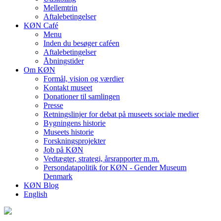
Mellemtrin
Aftalebetingelser
KØN Café
Menu
Inden du besøger caféen
Aftalebetingelser
Åbningstider
Om KØN
Formål, vision og værdier
Kontakt museet
Donationer til samlingen
Presse
Retningslinjer for debat på museets sociale medier
Bygningens historie
Museets historie
Forskningsprojekter
Job på KØN
Vedtægter, strategi, årsrapporter m.m.
Persondatapolitik for KØN - Gender Museum
Denmark
KØN Blog
English