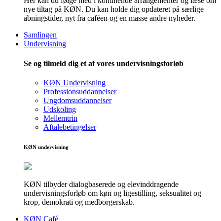
Her kan du følge med i kommende arrangementer og læse om
nye tiltag på KØN. Du kan holde dig opdateret på særlige
åbningstider, nyt fra caféen og en masse andre nyheder.
Samlingen
Undervisning
Se og tilmeld dig et af vores undervisningsforløb
KØN Undervisning
Professionsuddannelser
Ungdomsuddannelser
Udskoling
Mellemtrin
Aftalebetingelser
KØN undervisning
KØN tilbyder dialogbaserede og elevinddragende
undervisningsforløb om køn og ligestilling, seksualitet og
krop, demokrati og medborgerskab.
KØN Café