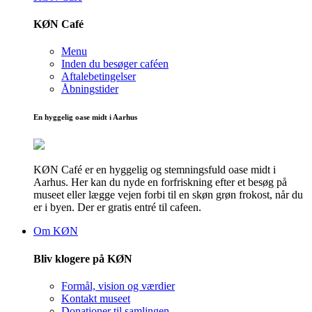
KØN Café
Menu
Inden du besøger caféen
Aftalebetingelser
Åbningstider
En hyggelig oase midt i Aarhus
KØN Café er en hyggelig og stemningsfuld oase midt i
Aarhus. Her kan du nyde en forfriskning efter et besøg på
museet eller lægge vejen forbi til en skøn grøn frokost, når du
er i byen. Der er gratis entré til cafeen.
Om KØN
Bliv klogere på KØN
Formål, vision og værdier
Kontakt museet
Donationer til samlingen