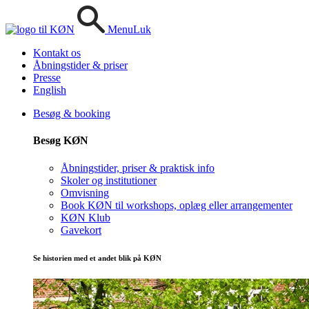
Menu
Luk
Kontakt os
Åbningstider & priser
Presse
English
Besøg & booking
Besøg KØN
Åbningstider, priser & praktisk info
Skoler og institutioner
Omvisning
Book KØN til workshops, oplæg eller arrangementer
KØN Klub
Gavekort
Se historien med et andet blik på KØN