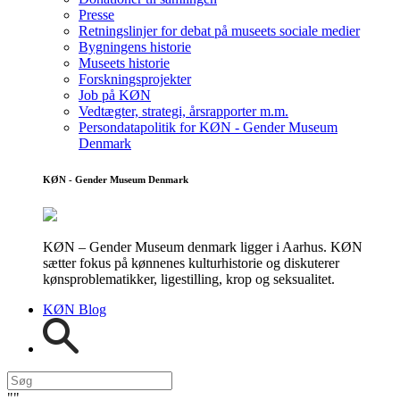
Presse
Retningslinjer for debat på museets sociale medier
Bygningens historie
Museets historie
Forskningsprojekter
Job på KØN
Vedtægter, strategi, årsrapporter m.m.
Persondatapolitik for KØN - Gender Museum
Denmark
KØN - Gender Museum Denmark
KØN – Gender Museum denmark ligger i Aarhus. KØN
sætter fokus på kønnenes kulturhistorie og diskuterer
kønsproblematikker, ligestilling, krop og seksualitet.
KØN Blog
"
"