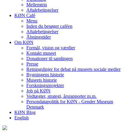
Mellemtrin
Aftalebetingelser
KØN Café
Menu
Inden du besøger caféen
Aftalebetingelser
Åbningstider
Om KØN
Formål, vision og værdier
Kontakt museet
Donationer til samlingen
Presse
Retningslinjer for debat på museets sociale medier
Bygningens historie
Museets historie
Forskningsprojekter
Job på KØN
Vedtægter, strategi, årsrapporter m.m.
Persondatapolitik for KØN - Gender Museum
Denmark
KØN Blog
English