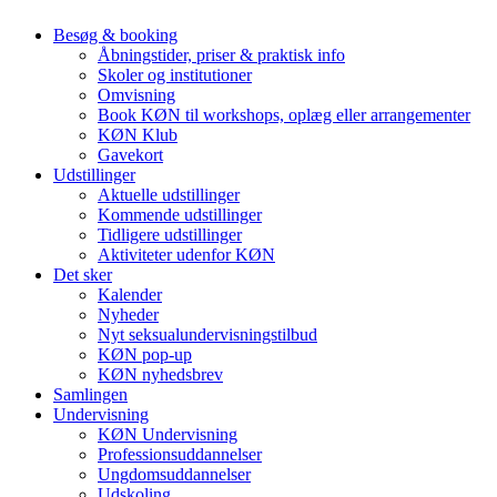
Besøg & booking
Åbningstider, priser & praktisk info
Skoler og institutioner
Omvisning
Book KØN til workshops, oplæg eller arrangementer
KØN Klub
Gavekort
Udstillinger
Aktuelle udstillinger
Kommende udstillinger
Tidligere udstillinger
Aktiviteter udenfor KØN
Det sker
Kalender
Nyheder
Nyt seksualundervisningstilbud
KØN pop-up
KØN nyhedsbrev
Samlingen
Undervisning
KØN Undervisning
Professionsuddannelser
Ungdomsuddannelser
Udskoling