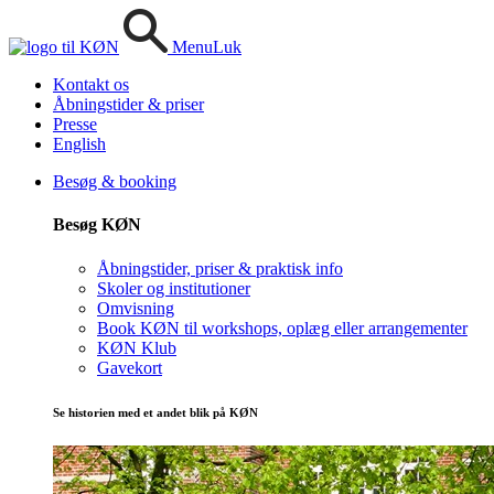
Menu
Luk
Kontakt os
Åbningstider & priser
Presse
English
Besøg & booking
Besøg KØN
Åbningstider, priser & praktisk info
Skoler og institutioner
Omvisning
Book KØN til workshops, oplæg eller arrangementer
KØN Klub
Gavekort
Se historien med et andet blik på KØN