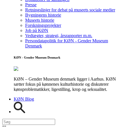
Presse
Retningslinjer for debat på museets sociale medier
Bygningens historie
Museets historie
Forskningsprojekter
Job på KØN
Vedtægter, strategi, årsrapporter m.m.
Persondatapolitik for KØN - Gender Museum
Denmark
KØN - Gender Museum Denmark
KØN – Gender Museum denmark ligger i Aarhus. KØN
sætter fokus på kønnenes kulturhistorie og diskuterer
kønsproblematikker, ligestilling, krop og seksualitet.
KØN Blog
"
"