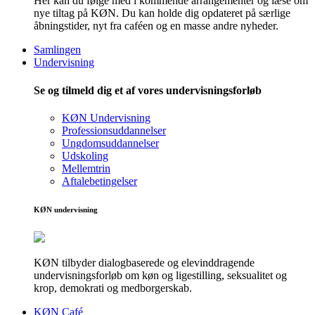
Her kan du følge med i kommende arrangementer og læse om
nye tiltag på KØN. Du kan holde dig opdateret på særlige
åbningstider, nyt fra caféen og en masse andre nyheder.
Samlingen
Undervisning
Se og tilmeld dig et af vores undervisningsforløb
KØN Undervisning
Professionsuddannelser
Ungdomsuddannelser
Udskoling
Mellemtrin
Aftalebetingelser
KØN undervisning
KØN tilbyder dialogbaserede og elevinddragende
undervisningsforløb om køn og ligestilling, seksualitet og
krop, demokrati og medborgerskab.
KØN Café