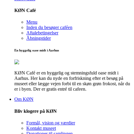
KØN Café
Menu
Inden du besøger caféen
Aftalebetingelser
Åbningstider
En hyggelig oase midt i Aarhus
KØN Café er en hyggelig og stemningsfuld oase midt i
Aarhus. Her kan du nyde en forfriskning efter et besøg på
museet eller lægge vejen forbi til en skøn grøn frokost, når du
er i byen. Der er gratis entré til cafeen.
Om KØN
Bliv klogere på KØN
Formål, vision og værdier
Kontakt museet
Donationer til samlingen