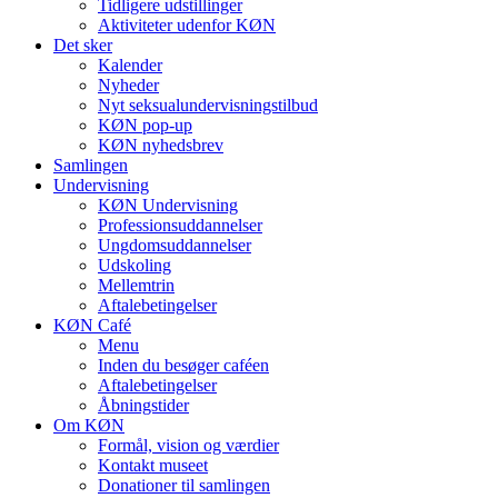
Tidligere udstillinger
Aktiviteter udenfor KØN
Det sker
Kalender
Nyheder
Nyt seksualundervisningstilbud
KØN pop-up
KØN nyhedsbrev
Samlingen
Undervisning
KØN Undervisning
Professionsuddannelser
Ungdomsuddannelser
Udskoling
Mellemtrin
Aftalebetingelser
KØN Café
Menu
Inden du besøger caféen
Aftalebetingelser
Åbningstider
Om KØN
Formål, vision og værdier
Kontakt museet
Donationer til samlingen