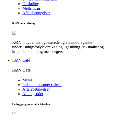
Udskoling
Mellemtrin
Aftalebetingelser
KØN undervisning
KØN tilbyder dialogbaserede og elevinddragende
undervisningsforløb om køn og ligestilling, seksualitet og
krop, demokrati og medborgerskab.
KØN Café
KØN Café
Menu
Inden du besøger caféen
Aftalebetingelser
Åbningstider
En hyggelig oase midt i Aarhus