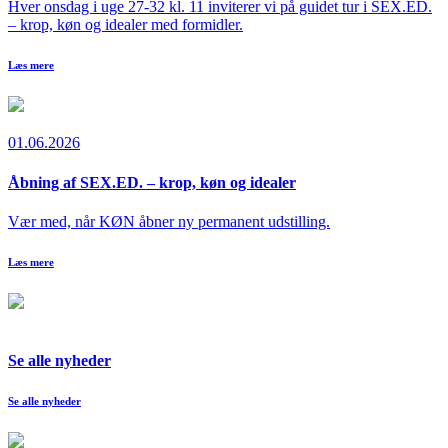
Hver onsdag i uge 27-32 kl. 11 inviterer vi på guidet tur i SEX.ED.
– krop, køn og idealer med formidler.
Læs mere
01.06.2026
Åbning af SEX.ED. – krop, køn og idealer
Vær med, når KØN åbner ny permanent udstilling.
Læs mere
Se alle nyheder
Se alle nyheder