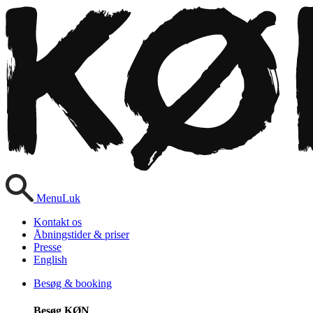
Menu
Luk
Kontakt os
Åbningstider & priser
Presse
English
Besøg & booking
Besøg KØN