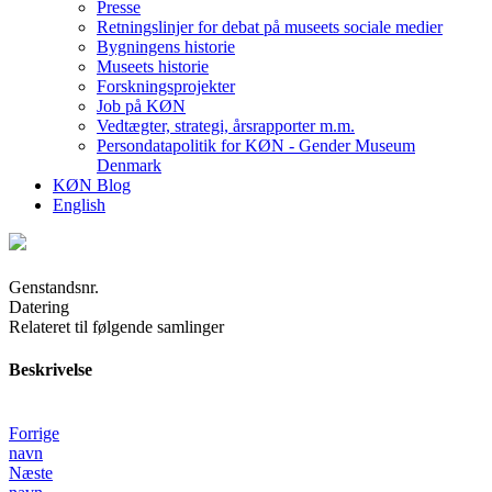
Presse
Retningslinjer for debat på museets sociale medier
Bygningens historie
Museets historie
Forskningsprojekter
Job på KØN
Vedtægter, strategi, årsrapporter m.m.
Persondatapolitik for KØN - Gender Museum
Denmark
KØN Blog
English
Genstandsnr.
Datering
Relateret til følgende samlinger
Beskrivelse
Forrige
navn
Næste