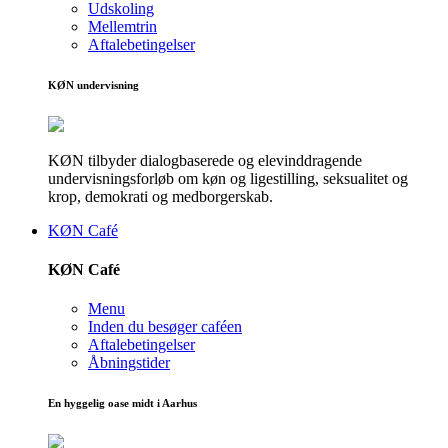
Udskoling
Mellemtrin
Aftalebetingelser
KØN undervisning
KØN tilbyder dialogbaserede og elevinddragende
undervisningsforløb om køn og ligestilling, seksualitet og
krop, demokrati og medborgerskab.
KØN Café
KØN Café
Menu
Inden du besøger caféen
Aftalebetingelser
Åbningstider
En hyggelig oase midt i Aarhus