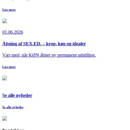
Læs mere
01.06.2026
Åbning af SEX.ED. – krop, køn og idealer
Vær med, når KØN åbner ny permanent udstilling.
Læs mere
Se alle nyheder
Se alle nyheder