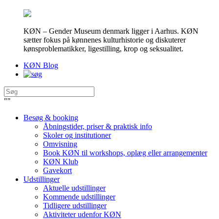
KØN – Gender Museum denmark ligger i Aarhus. KØN
sætter fokus på kønnenes kulturhistorie og diskuterer
kønsproblematikker, ligestilling, krop og seksualitet.
KØN Blog
"
"
Besøg & booking
Åbningstider, priser & praktisk info
Skoler og institutioner
Omvisning
Book KØN til workshops, oplæg eller arrangementer
KØN Klub
Gavekort
Udstillinger
Aktuelle udstillinger
Kommende udstillinger
Tidligere udstillinger
Aktiviteter udenfor KØN