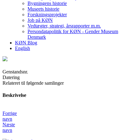
Bygningens historie
Museets historie
Forskningsprojekter
Job på KØN
Vedtægter, strategi, årsrapporter m.m.
Persondatapolitik for KØN - Gender Museum
Denmark
KØN Blog
English
Genstandsnr.
Datering
Relateret til følgende samlinger
Beskrivelse
Forrige
navn
Næste
navn