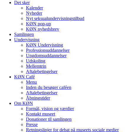
Det sker
Kalender
Nyheder
Nyt seksualundervisningstilbud
KØN pop-up
KØN nyhedsbrev
Samlingen
Undervisning
KØN Undervisning
Professionsuddannelser
Ungdomsuddannelser
Udskoling
Mellemtrin
Aftalebetingelser
KØN Café
Menu
Inden du besøger caféen
Aftalebetingelser
Åbningstider
Om KØN
Formål, vision og værdier
Kontakt museet
Donationer til samlingen
Presse
Retningslinjer for debat på museets sociale medier