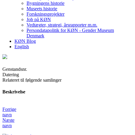
Bygningens historie
Museets historie
Forskningsprojekter
Job på KØN
Vedtægter, strategi, årsrapporter m.m.
Persondatapolitik for KØN - Gender Museum
Denmark
KØN Blog
English
Genstandsnr.
Datering
Relateret til følgende samlinger
Beskrivelse
Forrige
navn
Næste
navn