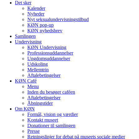
Det sker
Kalender
Nyheder
Nyt seksualundervisningstilbud
KØN pop-up
KØN nyhedsbrev
Samlingen
Undervisning
KØN Undervisning
Professionsuddannelser
Ungdomsuddannelser
Udskoling
Mellemtrin
Aftalebetingelser
KØN Café
Menu
Inden du besøger caféen
Aftalebetingelser
Åbningstider
Om KØN
Formål, vision og værdier
Kontakt museet
Donationer til samlingen
Presse
Retningslinjer for debat på museets sociale medier