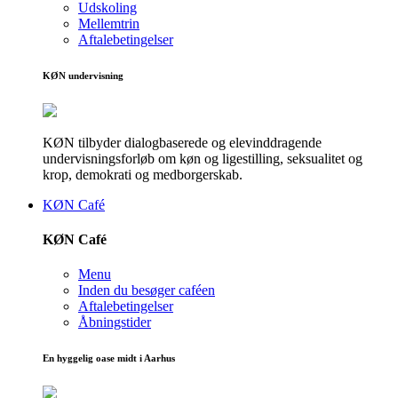
Udskoling
Mellemtrin
Aftalebetingelser
KØN undervisning
KØN tilbyder dialogbaserede og elevinddragende
undervisningsforløb om køn og ligestilling, seksualitet og
krop, demokrati og medborgerskab.
KØN Café
KØN Café
Menu
Inden du besøger caféen
Aftalebetingelser
Åbningstider
En hyggelig oase midt i Aarhus