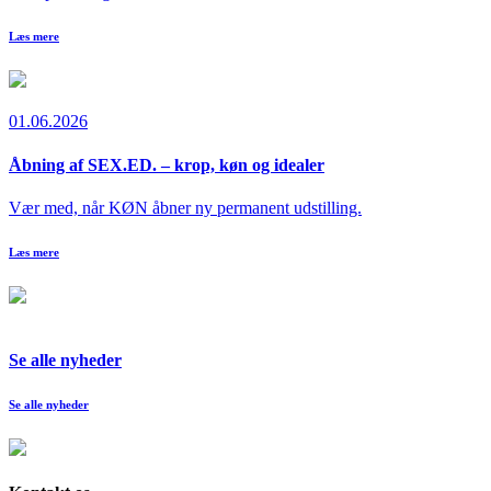
Læs mere
01.06.2026
Åbning af SEX.ED. – krop, køn og idealer
Vær med, når KØN åbner ny permanent udstilling.
Læs mere
Se alle nyheder
Se alle nyheder