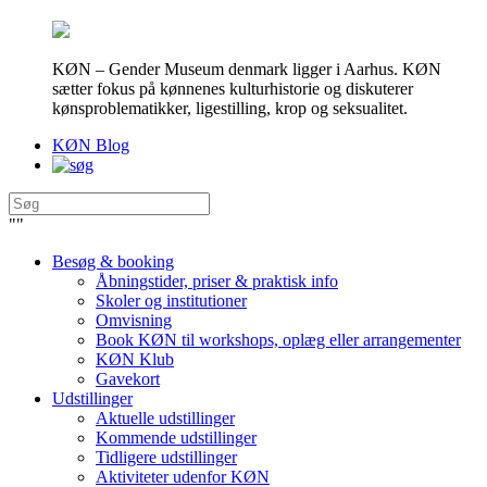
KØN – Gender Museum denmark ligger i Aarhus. KØN
sætter fokus på kønnenes kulturhistorie og diskuterer
kønsproblematikker, ligestilling, krop og seksualitet.
KØN Blog
"
"
Besøg & booking
Åbningstider, priser & praktisk info
Skoler og institutioner
Omvisning
Book KØN til workshops, oplæg eller arrangementer
KØN Klub
Gavekort
Udstillinger
Aktuelle udstillinger
Kommende udstillinger
Tidligere udstillinger
Aktiviteter udenfor KØN