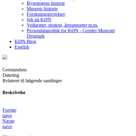
Bygningens historie
Museets historie
Forskningsprojekter
Job på KØN
Vedtægter, strategi, årsrapporter m.m.
Persondatapolitik for KØN - Gender Museum
Denmark
KØN Blog
English
Genstandsnr.
Datering
Relateret til følgende samlinger
Beskrivelse
Forrige
navn
Næste
navn