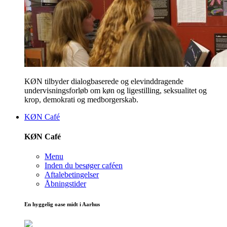
KØN tilbyder dialogbaserede og elevinddragende
undervisningsforløb om køn og ligestilling, seksualitet og
krop, demokrati og medborgerskab.
KØN Café
KØN Café
Menu
Inden du besøger caféen
Aftalebetingelser
Åbningstider
En hyggelig oase midt i Aarhus