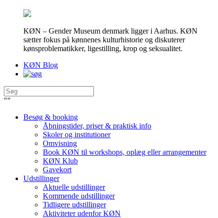
KØN – Gender Museum denmark ligger i Aarhus. KØN
sætter fokus på kønnenes kulturhistorie og diskuterer
kønsproblematikker, ligestilling, krop og seksualitet.
KØN Blog
"
"
Besøg & booking
Åbningstider, priser & praktisk info
Skoler og institutioner
Omvisning
Book KØN til workshops, oplæg eller arrangementer
KØN Klub
Gavekort
Udstillinger
Aktuelle udstillinger
Kommende udstillinger
Tidligere udstillinger
Aktiviteter udenfor KØN