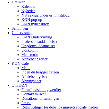
Det sker
Kalender
Nyheder
Nyt seksualundervisningstilbud
KØN pop-up
KØN nyhedsbrev
Samlingen
Undervisning
KØN Undervisning
Professionsuddannelser
Ungdomsuddannelser
Udskoling
Mellemtrin
Aftalebetingelser
KØN Café
Menu
Inden du besøger caféen
Aftalebetingelser
Åbningstider
Om KØN
Formål, vision og værdier
Kontakt museet
Donationer til samlingen
Presse
Retningslinjer for debat på museets sociale medier