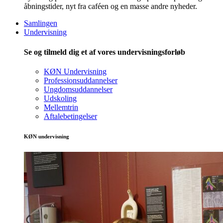
åbningstider, nyt fra caféen og en masse andre nyheder.
Samlingen
Undervisning
Se og tilmeld dig et af vores undervisningsforløb
KØN Undervisning
Professionsuddannelser
Ungdomsuddannelser
Udskoling
Mellemtrin
Aftalebetingelser
KØN undervisning