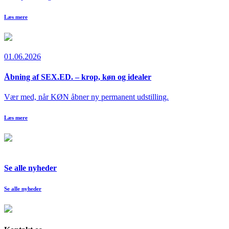
Læs mere
01.06.2026
Åbning af SEX.ED. – krop, køn og idealer
Vær med, når KØN åbner ny permanent udstilling.
Læs mere
Se alle nyheder
Se alle nyheder