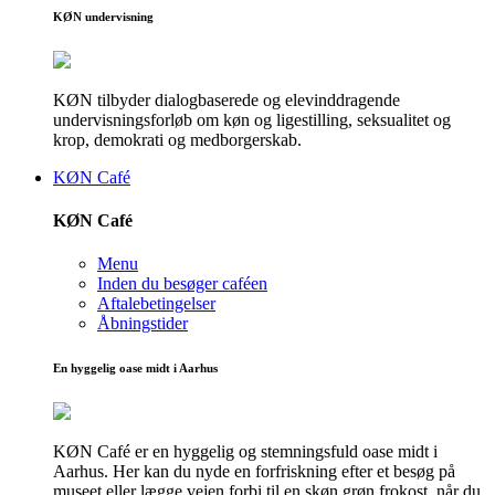
KØN undervisning
KØN tilbyder dialogbaserede og elevinddragende
undervisningsforløb om køn og ligestilling, seksualitet og
krop, demokrati og medborgerskab.
KØN Café
KØN Café
Menu
Inden du besøger caféen
Aftalebetingelser
Åbningstider
En hyggelig oase midt i Aarhus
KØN Café er en hyggelig og stemningsfuld oase midt i
Aarhus. Her kan du nyde en forfriskning efter et besøg på
museet eller lægge vejen forbi til en skøn grøn frokost, når du