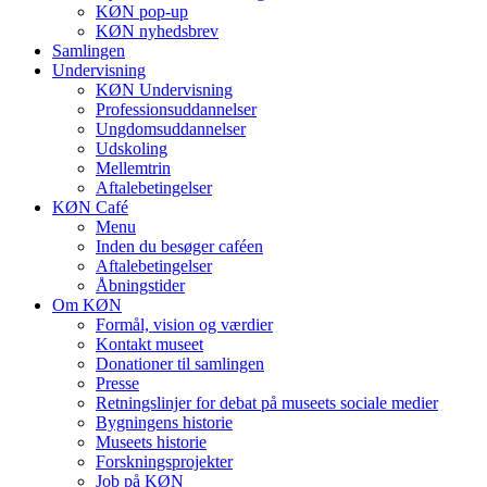
KØN pop-up
KØN nyhedsbrev
Samlingen
Undervisning
KØN Undervisning
Professionsuddannelser
Ungdomsuddannelser
Udskoling
Mellemtrin
Aftalebetingelser
KØN Café
Menu
Inden du besøger caféen
Aftalebetingelser
Åbningstider
Om KØN
Formål, vision og værdier
Kontakt museet
Donationer til samlingen
Presse
Retningslinjer for debat på museets sociale medier
Bygningens historie
Museets historie
Forskningsprojekter
Job på KØN