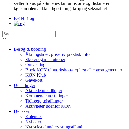
sætter fokus på kønnenes kulturhistorie og diskuterer
kønsproblematikker, ligestilling, krop og seksualitet.
KØN Blog
"
"
Besøg & booking
Åbningstider, priser & praktisk info
Skoler og institutioner
Omvisning
Book KØN til workshops, oplæg eller arrangementer
KØN Klub
Gavekort
Udstillinger
Aktuelle udstillinger
Kommende udstillinger
Tidligere udstillinger
Aktiviteter udenfor KØN
Det sker
Kalender
Nyheder
Nyt seksualundervisningstilbud