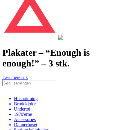
Plakater – “Enough is
enough!” – 3 stk.
Læs mere
Luk
Husholdning
Brudekjoler
Undertøj
1970'erne
Accessories
Dannerhuset
Særlige lejligheder