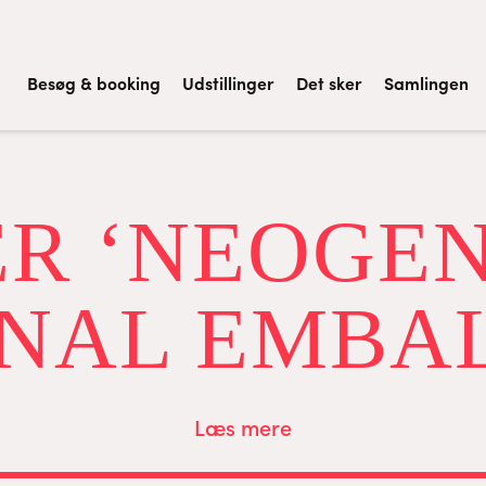
Besøg & booking
Udstillinger
Det sker
Samlingen
ER ‘NEOGEN
INAL EMBA
Læs mere