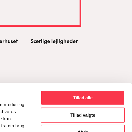
erhuset
Særlige lejligheder
Tillad alle
ale medier og
ed vores
Tillad valgte
re kan
fra din brug