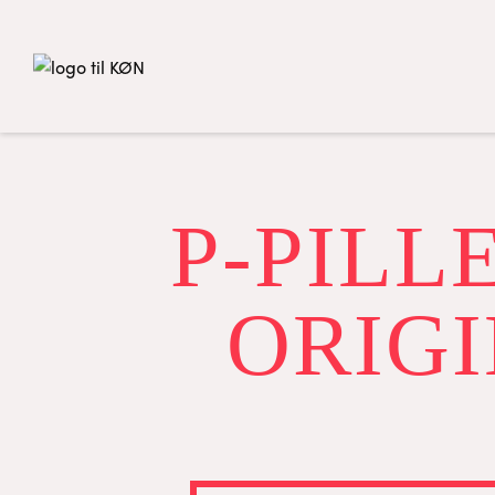
P-PILL
ORIG