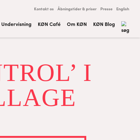
Kontakt os
Åbningstider & priser
Presse
English
Undervisning
KØN Café
Om KØN
KØN Blog
TROL’ I
LLAGE