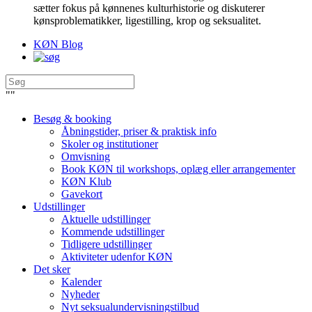
sætter fokus på kønnenes kulturhistorie og diskuterer
kønsproblematikker, ligestilling, krop og seksualitet.
KØN Blog
"
"
Besøg & booking
Åbningstider, priser & praktisk info
Skoler og institutioner
Omvisning
Book KØN til workshops, oplæg eller arrangementer
KØN Klub
Gavekort
Udstillinger
Aktuelle udstillinger
Kommende udstillinger
Tidligere udstillinger
Aktiviteter udenfor KØN
Det sker
Kalender
Nyheder
Nyt seksualundervisningstilbud