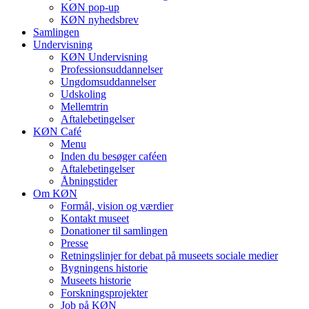
KØN pop-up
KØN nyhedsbrev
Samlingen
Undervisning
KØN Undervisning
Professionsuddannelser
Ungdomsuddannelser
Udskoling
Mellemtrin
Aftalebetingelser
KØN Café
Menu
Inden du besøger caféen
Aftalebetingelser
Åbningstider
Om KØN
Formål, vision og værdier
Kontakt museet
Donationer til samlingen
Presse
Retningslinjer for debat på museets sociale medier
Bygningens historie
Museets historie
Forskningsprojekter
Job på KØN