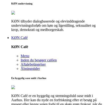
KØN undervisning
KØN tilbyder dialogbaserede og elevinddragende
undervisningsforløb om køn og ligestilling, seksualitet og
krop, demokrati og medborgerskab.
KØN Café
KØN Café
Menu
Inden du besøger caféen
Aftalebetingelser
Åbningstider
En hyggelig oase midt i Aarhus
KØN Café er en hyggelig og stemningsfuld oase midt i
Aarhus. Her kan du nyde en forfriskning efter et besøg på
museet eller lægge vejen forbi til en skøn grøn frokost, når du