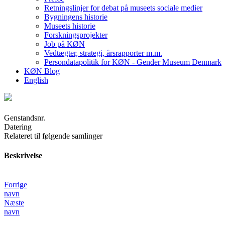
Retningslinjer for debat på museets sociale medier
Bygningens historie
Museets historie
Forskningsprojekter
Job på KØN
Vedtægter, strategi, årsrapporter m.m.
Persondatapolitik for KØN - Gender Museum Denmark
KØN Blog
English
Genstandsnr.
Datering
Relateret til følgende samlinger
Beskrivelse
Forrige
navn
Næste
navn