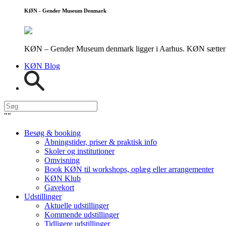
KØN - Gender Museum Denmark
KØN – Gender Museum denmark ligger i Aarhus. KØN sætter fokus
KØN Blog
"
"
Besøg & booking
Åbningstider, priser & praktisk info
Skoler og institutioner
Omvisning
Book KØN til workshops, oplæg eller arrangementer
KØN Klub
Gavekort
Udstillinger
Aktuelle udstillinger
Kommende udstillinger
Tidligere udstillinger