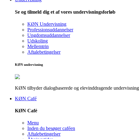
Se og tilmeld dig et af vores undervisningsforløb
KØN Undervisning
Professionsuddannelser
Ungdomsuddannelser
Udskoling
Mellemtrin
Aftalebetingelser
KØN undervisning
KØN tilbyder dialogbaserede og elevinddragende undervisningsf
KØN Café
KØN Café
Menu
Inden du besøger caféen
Aftalebetingelser