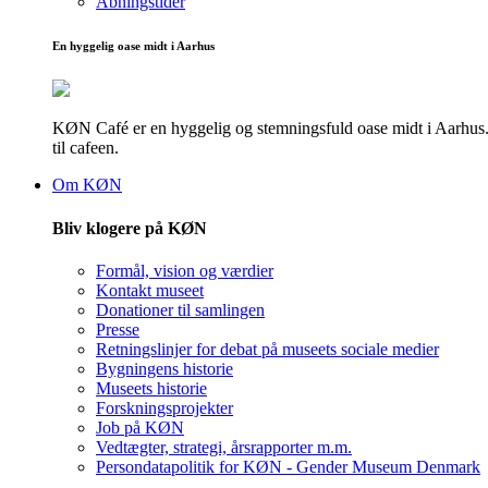
Åbningstider
En hyggelig oase midt i Aarhus
KØN Café er en hyggelig og stemningsfuld oase midt i Aarhus. He
til cafeen.
Om KØN
Bliv klogere på KØN
Formål, vision og værdier
Kontakt museet
Donationer til samlingen
Presse
Retningslinjer for debat på museets sociale medier
Bygningens historie
Museets historie
Forskningsprojekter
Job på KØN
Vedtægter, strategi, årsrapporter m.m.
Persondatapolitik for KØN - Gender Museum Denmark