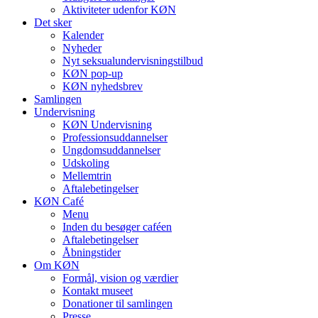
Aktiviteter udenfor KØN
Det sker
Kalender
Nyheder
Nyt seksualundervisningstilbud
KØN pop-up
KØN nyhedsbrev
Samlingen
Undervisning
KØN Undervisning
Professionsuddannelser
Ungdomsuddannelser
Udskoling
Mellemtrin
Aftalebetingelser
KØN Café
Menu
Inden du besøger caféen
Aftalebetingelser
Åbningstider
Om KØN
Formål, vision og værdier
Kontakt museet
Donationer til samlingen
Presse