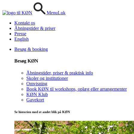
Menu
Luk
Kontakt os
Åbningstider & priser
Presse
English
Besøg & booking
Besøg KØN
Åbningstider, priser & praktisk info
Skoler og institutioner
Omvisning
Book KØN til workshops, oplæg eller arrangementer
KØN Klub
Gavekort
Se historien med et andet blik på KØN