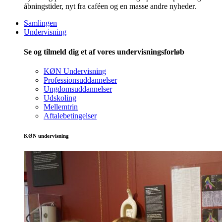
åbningstider, nyt fra caféen og en masse andre nyheder.
Samlingen
Undervisning
Se og tilmeld dig et af vores undervisningsforløb
KØN Undervisning
Professionsuddannelser
Ungdomsuddannelser
Udskoling
Mellemtrin
Aftalebetingelser
KØN undervisning