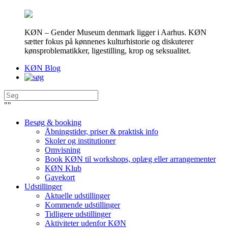
KØN – Gender Museum denmark ligger i Aarhus. KØN
sætter fokus på kønnenes kulturhistorie og diskuterer
kønsproblematikker, ligestilling, krop og seksualitet.
KØN Blog
"
"
Besøg & booking
Åbningstider, priser & praktisk info
Skoler og institutioner
Omvisning
Book KØN til workshops, oplæg eller arrangementer
KØN Klub
Gavekort
Udstillinger
Aktuelle udstillinger
Kommende udstillinger
Tidligere udstillinger
Aktiviteter udenfor KØN