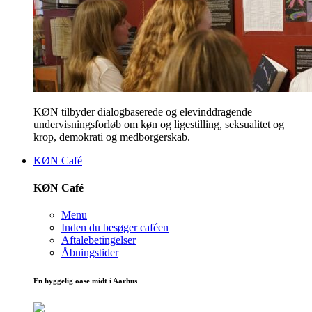
KØN tilbyder dialogbaserede og elevinddragende
undervisningsforløb om køn og ligestilling, seksualitet og
krop, demokrati og medborgerskab.
KØN Café
KØN Café
Menu
Inden du besøger caféen
Aftalebetingelser
Åbningstider
En hyggelig oase midt i Aarhus