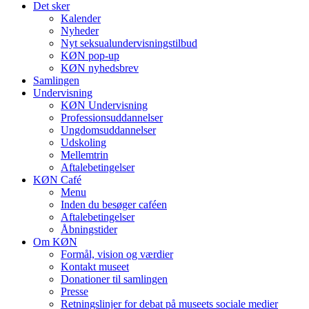
Det sker
Kalender
Nyheder
Nyt seksualundervisningstilbud
KØN pop-up
KØN nyhedsbrev
Samlingen
Undervisning
KØN Undervisning
Professionsuddannelser
Ungdomsuddannelser
Udskoling
Mellemtrin
Aftalebetingelser
KØN Café
Menu
Inden du besøger caféen
Aftalebetingelser
Åbningstider
Om KØN
Formål, vision og værdier
Kontakt museet
Donationer til samlingen
Presse
Retningslinjer for debat på museets sociale medier