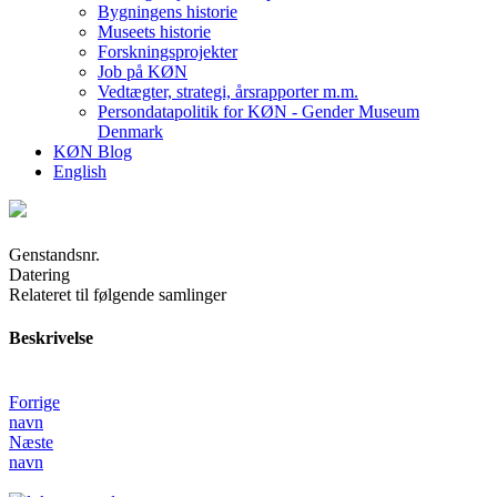
Bygningens historie
Museets historie
Forskningsprojekter
Job på KØN
Vedtægter, strategi, årsrapporter m.m.
Persondatapolitik for KØN - Gender Museum
Denmark
KØN Blog
English
Genstandsnr.
Datering
Relateret til følgende samlinger
Beskrivelse
Forrige
navn
Næste
navn