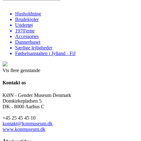
Husholdning
Brudekjoler
Undertøj
1970'erne
Accessories
Dannerhuset
Særlige lejligheder
Fødselsanstalten i Jylland - FiJ
Vis flere genstande
Kontakt os
KØN - Gender Museum Denmark
Domkirkepladsen 5
DK - 8000 Aarhus C
+45 25 45 45 10
kontakt@konmuseum.dk
www.konmuseum.dk