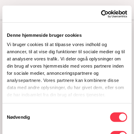
Menu
LAVENDELKVAST
Denne hjemmeside bruger cookies
Vi bruger cookies til at tilpasse vores indhold og
MED BÅND – 2 STK.
annoncer, til at vise dig funktioner til sociale medier og til
at analysere vores trafik. Vi deler også oplysninger om
Læs mere
din brug af vores hjemmeside med vores partnere inden
for sociale medier, annonceringspartnere og
analysepartnere. Vores partnere kan kombinere disse
data med andre oplysninger, du har givet dem, eller som
de har indsamlet fra din brug af deres tjenester.
Husholdning
Brudekjoler
Undertøj
Samtykkevalg
Nødvendig
1970'erne
Accessories
Dannerhuset
Særlige lejligheder