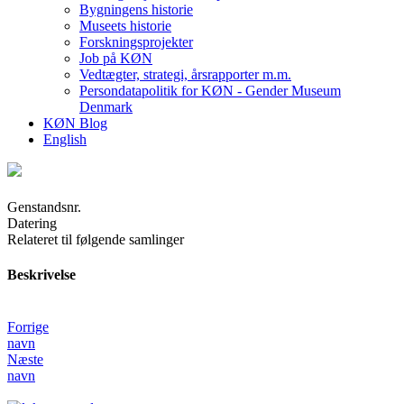
Bygningens historie
Museets historie
Forskningsprojekter
Job på KØN
Vedtægter, strategi, årsrapporter m.m.
Persondatapolitik for KØN - Gender Museum
Denmark
KØN Blog
English
Genstandsnr.
Datering
Relateret til følgende samlinger
Beskrivelse
Forrige
navn
Næste
navn