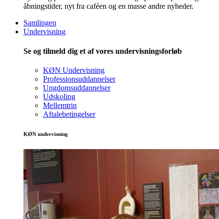
åbningstider, nyt fra caféen og en masse andre nyheder.
Samlingen
Undervisning
Se og tilmeld dig et af vores undervisningsforløb
KØN Undervisning
Professionsuddannelser
Ungdomsuddannelser
Udskoling
Mellemtrin
Aftalebetingelser
KØN undervisning