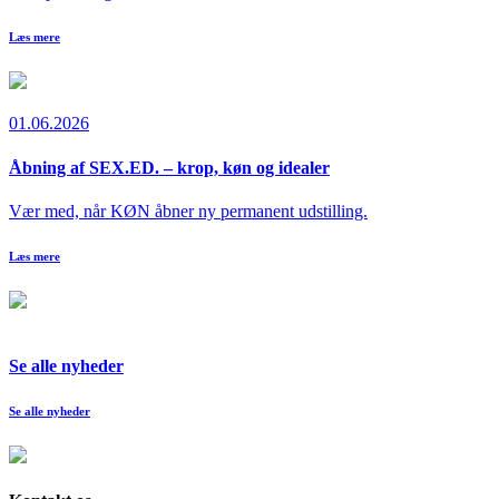
Læs mere
01.06.2026
Åbning af SEX.ED. – krop, køn og idealer
Vær med, når KØN åbner ny permanent udstilling.
Læs mere
Se alle nyheder
Se alle nyheder