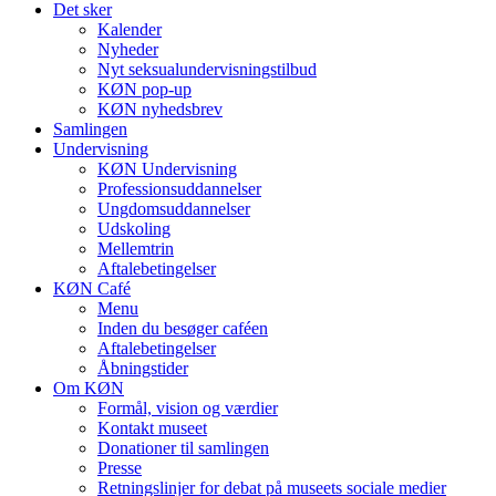
Det sker
Kalender
Nyheder
Nyt seksualundervisningstilbud
KØN pop-up
KØN nyhedsbrev
Samlingen
Undervisning
KØN Undervisning
Professionsuddannelser
Ungdomsuddannelser
Udskoling
Mellemtrin
Aftalebetingelser
KØN Café
Menu
Inden du besøger caféen
Aftalebetingelser
Åbningstider
Om KØN
Formål, vision og værdier
Kontakt museet
Donationer til samlingen
Presse
Retningslinjer for debat på museets sociale medier