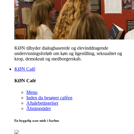
KØN tilbyder dialogbaserede og elevinddragende
undervisningsforløb om køn og ligestilling, seksualitet og
krop, demokrati og medborgerskab.
KØN Café
KØN Café
Menu
Inden du besøger caféen
Aftalebetingelser
Åbningstider
En hyggelig oase midt i Aarhus