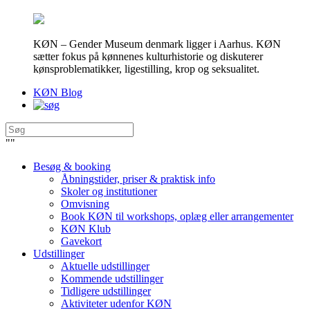
KØN – Gender Museum denmark ligger i Aarhus. KØN
sætter fokus på kønnenes kulturhistorie og diskuterer
kønsproblematikker, ligestilling, krop og seksualitet.
KØN Blog
"
"
Besøg & booking
Åbningstider, priser & praktisk info
Skoler og institutioner
Omvisning
Book KØN til workshops, oplæg eller arrangementer
KØN Klub
Gavekort
Udstillinger
Aktuelle udstillinger
Kommende udstillinger
Tidligere udstillinger
Aktiviteter udenfor KØN