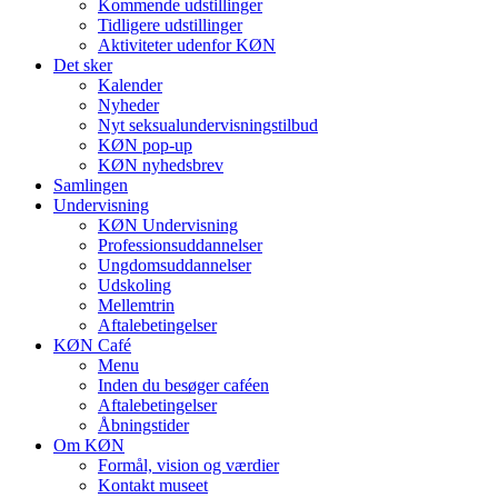
Kommende udstillinger
Tidligere udstillinger
Aktiviteter udenfor KØN
Det sker
Kalender
Nyheder
Nyt seksualundervisningstilbud
KØN pop-up
KØN nyhedsbrev
Samlingen
Undervisning
KØN Undervisning
Professionsuddannelser
Ungdomsuddannelser
Udskoling
Mellemtrin
Aftalebetingelser
KØN Café
Menu
Inden du besøger caféen
Aftalebetingelser
Åbningstider
Om KØN
Formål, vision og værdier
Kontakt museet