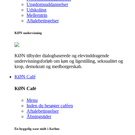
Ungdomsuddannelser
Udskoling
Mellemtrin
Aftalebetingelser
KØN undervisning
KØN tilbyder dialogbaserede og elevinddragende
undervisningsforløb om køn og ligestilling, seksualitet og
krop, demokrati og medborgerskab.
KØN Café
KØN Café
Menu
Inden du besøger caféen
Aftalebetingelser
Åbningstider
En hyggelig oase midt i Aarhus