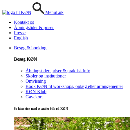
Menu
Luk
Kontakt os
Åbningstider & priser
Presse
English
Besøg & booking
Besøg KØN
Åbningstider, priser & praktisk info
Skoler og institutioner
Omvisning
Book KØN til workshops, oplæg eller arrangementer
KØN Klub
Gavekort
Se historien med et andet blik på KØN