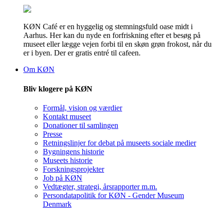
KØN Café er en hyggelig og stemningsfuld oase midt i
Aarhus. Her kan du nyde en forfriskning efter et besøg på
museet eller lægge vejen forbi til en skøn grøn frokost, når du
er i byen. Der er gratis entré til cafeen.
Om KØN
Bliv klogere på KØN
Formål, vision og værdier
Kontakt museet
Donationer til samlingen
Presse
Retningslinjer for debat på museets sociale medier
Bygningens historie
Museets historie
Forskningsprojekter
Job på KØN
Vedtægter, strategi, årsrapporter m.m.
Persondatapolitik for KØN - Gender Museum
Denmark