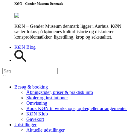
KØN - Gender Museum Denmark
KØN – Gender Museum denmark ligger i Aarhus. KØN
sætter fokus på kønnenes kulturhistorie og diskuterer
kønsproblematikker, ligestilling, krop og seksualitet.
KØN Blog
"
"
Besøg & booking
Åbningstider, priser & praktisk info
Skoler og institutioner
Omvisning
Book KØN til workshops, oplæg eller arrangementer
KØN Klub
Gavekort
Udstillinger
Aktuelle udstillinger