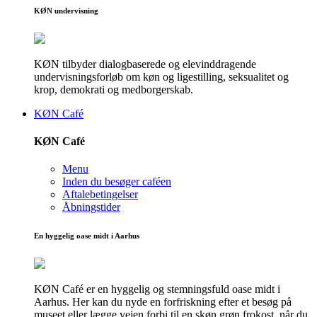
KØN undervisning
KØN tilbyder dialogbaserede og elevinddragende
undervisningsforløb om køn og ligestilling, seksualitet og
krop, demokrati og medborgerskab.
KØN Café
KØN Café
Menu
Inden du besøger caféen
Aftalebetingelser
Åbningstider
En hyggelig oase midt i Aarhus
KØN Café er en hyggelig og stemningsfuld oase midt i
Aarhus. Her kan du nyde en forfriskning efter et besøg på
museet eller lægge vejen forbi til en skøn grøn frokost, når du