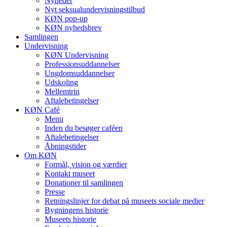
Nyheder
Nyt seksualundervisningstilbud
KØN pop-up
KØN nyhedsbrev
Samlingen
Undervisning
KØN Undervisning
Professionsuddannelser
Ungdomsuddannelser
Udskoling
Mellemtrin
Aftalebetingelser
KØN Café
Menu
Inden du besøger caféen
Aftalebetingelser
Åbningstider
Om KØN
Formål, vision og værdier
Kontakt museet
Donationer til samlingen
Presse
Retningslinjer for debat på museets sociale medier
Bygningens historie
Museets historie