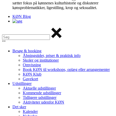
sætter fokus på kønnenes kulturhistorie og diskuterer
kønsproblematikker, ligestilling, krop og seksualitet.
KØN Blog
"
"
Besøg & booking
Åbningstider, priser & praktisk info
Skoler og institutioner
Omvisning
Book KØN til workshops, oplæg eller arrangementer
KØN Klub
Gavekort
Udstillinger
Aktuelle udstillinger
Kommende udstillinger
Tidligere udstillinger
Aktiviteter udenfor KØN
Det sker
Kalender