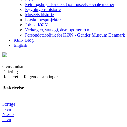
Retningslinjer for debat på museets sociale medier
Bygningens historie
Museets historie
Forskningsprojekter
Job på KØN
Vedtægter, strategi, årsrapporter m.m.
Persondatapolitik for KØN - Gender Museum Denmark
KØN Blog
English
Genstandsnr.
Datering
Relateret til følgende samlinger
Beskrivelse
Forrige
navn
Næste
navn