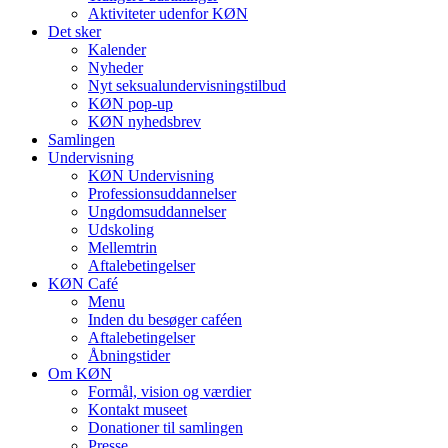
Aktiviteter udenfor KØN
Det sker
Kalender
Nyheder
Nyt seksualundervisningstilbud
KØN pop-up
KØN nyhedsbrev
Samlingen
Undervisning
KØN Undervisning
Professionsuddannelser
Ungdomsuddannelser
Udskoling
Mellemtrin
Aftalebetingelser
KØN Café
Menu
Inden du besøger caféen
Aftalebetingelser
Åbningstider
Om KØN
Formål, vision og værdier
Kontakt museet
Donationer til samlingen
Presse