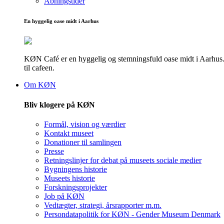
Åbningstider
En hyggelig oase midt i Aarhus
KØN Café er en hyggelig og stemningsfuld oase midt i Aarhus. He
til cafeen.
Om KØN
Bliv klogere på KØN
Formål, vision og værdier
Kontakt museet
Donationer til samlingen
Presse
Retningslinjer for debat på museets sociale medier
Bygningens historie
Museets historie
Forskningsprojekter
Job på KØN
Vedtægter, strategi, årsrapporter m.m.
Persondatapolitik for KØN - Gender Museum Denmark