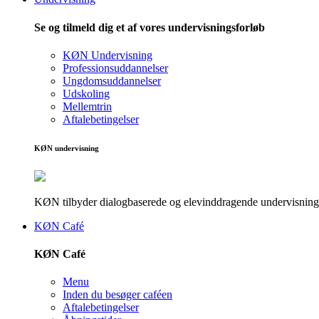
Se og tilmeld dig et af vores undervisningsforløb
KØN Undervisning
Professionsuddannelser
Ungdomsuddannelser
Udskoling
Mellemtrin
Aftalebetingelser
KØN undervisning
KØN tilbyder dialogbaserede og elevinddragende undervisningsf
KØN Café
KØN Café
Menu
Inden du besøger caféen
Aftalebetingelser