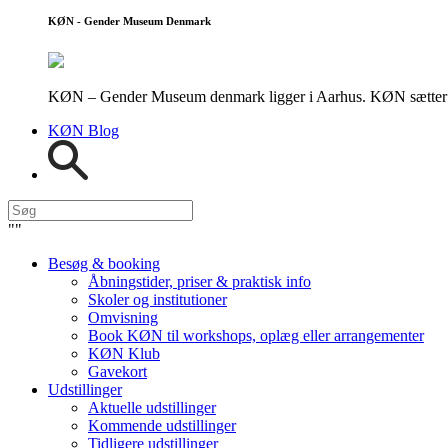
KØN - Gender Museum Denmark
KØN – Gender Museum denmark ligger i Aarhus. KØN sætter fokus
KØN Blog
"
"
Besøg & booking
Åbningstider, priser & praktisk info
Skoler og institutioner
Omvisning
Book KØN til workshops, oplæg eller arrangementer
KØN Klub
Gavekort
Udstillinger
Aktuelle udstillinger
Kommende udstillinger
Tidligere udstillinger