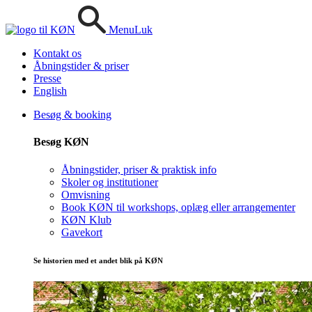
Menu
Luk
Kontakt os
Åbningstider & priser
Presse
English
Besøg & booking
Besøg KØN
Åbningstider, priser & praktisk info
Skoler og institutioner
Omvisning
Book KØN til workshops, oplæg eller arrangementer
KØN Klub
Gavekort
Se historien med et andet blik på KØN