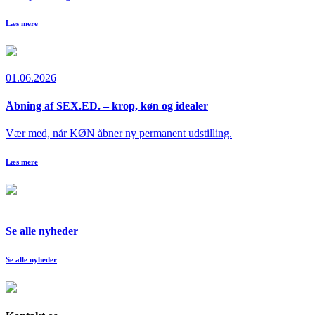
Læs mere
01.06.2026
Åbning af SEX.ED. – krop, køn og idealer
Vær med, når KØN åbner ny permanent udstilling.
Læs mere
Se alle nyheder
Se alle nyheder