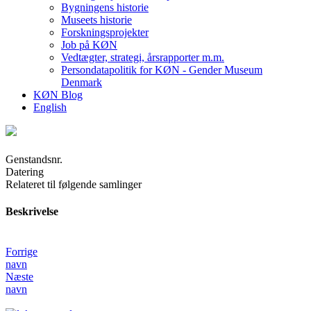
Bygningens historie
Museets historie
Forskningsprojekter
Job på KØN
Vedtægter, strategi, årsrapporter m.m.
Persondatapolitik for KØN - Gender Museum
Denmark
KØN Blog
English
Genstandsnr.
Datering
Relateret til følgende samlinger
Beskrivelse
Forrige
navn
Næste
navn