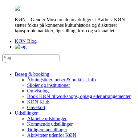
KØN – Gender Museum denmark ligger i Aarhus. KØN
sætter fokus på kønnenes kulturhistorie og diskuterer
kønsproblematikker, ligestilling, krop og seksualitet.
KØN Blog
"
"
Besøg & booking
Åbningstider, priser & praktisk info
Skoler og institutioner
Omvisning
Book KØN til workshops, oplæg eller arrangementer
KØN Klub
Gavekort
Udstillinger
Aktuelle udstillinger
Kommende udstillinger
Tidligere udstillinger
Aktiviteter udenfor KØN