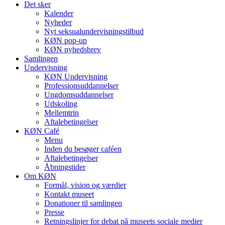
Det sker
Kalender
Nyheder
Nyt seksualundervisningstilbud
KØN pop-up
KØN nyhedsbrev
Samlingen
Undervisning
KØN Undervisning
Professionsuddannelser
Ungdomsuddannelser
Udskoling
Mellemtrin
Aftalebetingelser
KØN Café
Menu
Inden du besøger caféen
Aftalebetingelser
Åbningstider
Om KØN
Formål, vision og værdier
Kontakt museet
Donationer til samlingen
Presse
Retningslinjer for debat på museets sociale medier