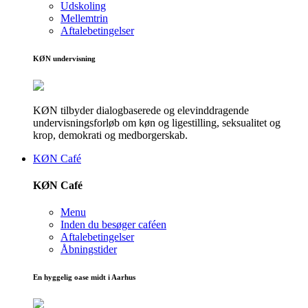
Udskoling
Mellemtrin
Aftalebetingelser
KØN undervisning
KØN tilbyder dialogbaserede og elevinddragende
undervisningsforløb om køn og ligestilling, seksualitet og
krop, demokrati og medborgerskab.
KØN Café
KØN Café
Menu
Inden du besøger caféen
Aftalebetingelser
Åbningstider
En hyggelig oase midt i Aarhus