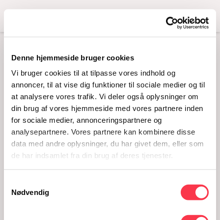
Menu
FOLDER – “SEX ER
Denne hjemmeside bruger cookies
Vi bruger cookies til at tilpasse vores indhold og
DEJLIGT”
annoncer, til at vise dig funktioner til sociale medier og til
at analysere vores trafik. Vi deler også oplysninger om
Læs mere
din brug af vores hjemmeside med vores partnere inden
for sociale medier, annonceringspartnere og
analysepartnere. Vores partnere kan kombinere disse
data med andre oplysninger, du har givet dem, eller som
de har indsamlet fra din brug af deres tjenester.
Husholdning
Brudekjoler
Undertøj
Samtykkevalg
Nødvendig
1970'erne
Accessories
Dannerhuset
Særlige lejligheder