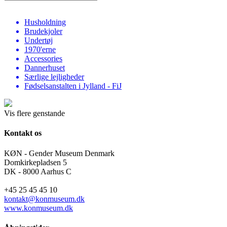
Husholdning
Brudekjoler
Undertøj
1970'erne
Accessories
Dannerhuset
Særlige lejligheder
Fødselsanstalten i Jylland - FiJ
Vis flere genstande
Kontakt os
KØN - Gender Museum Denmark
Domkirkepladsen 5
DK - 8000 Aarhus C
+45 25 45 45 10
kontakt@konmuseum.dk
www.konmuseum.dk