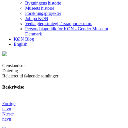
Bygningens historie
Museets historie
Forskningsprojekter
Job på KØN
Vedtægter, strategi, årsrapporter m.m.
Persondatapolitik for KØN - Gender Museum
Denmark
KØN Blog
English
Genstandsnr.
Datering
Relateret til følgende samlinger
Beskrivelse
Forrige
navn
Næste
navn