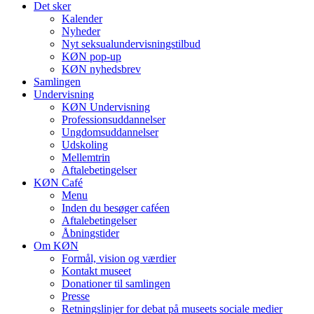
Det sker
Kalender
Nyheder
Nyt seksualundervisningstilbud
KØN pop-up
KØN nyhedsbrev
Samlingen
Undervisning
KØN Undervisning
Professionsuddannelser
Ungdomsuddannelser
Udskoling
Mellemtrin
Aftalebetingelser
KØN Café
Menu
Inden du besøger caféen
Aftalebetingelser
Åbningstider
Om KØN
Formål, vision og værdier
Kontakt museet
Donationer til samlingen
Presse
Retningslinjer for debat på museets sociale medier