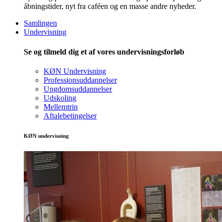
åbningstider, nyt fra caféen og en masse andre nyheder.
Samlingen
Undervisning
Se og tilmeld dig et af vores undervisningsforløb
KØN Undervisning
Professionsuddannelser
Ungdomsuddannelser
Udskoling
Mellemtrin
Aftalebetingelser
KØN undervisning