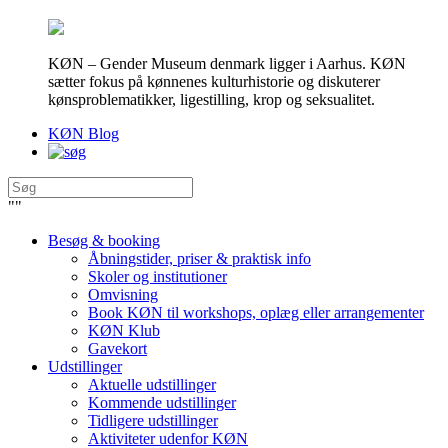
KØN – Gender Museum denmark ligger i Aarhus. KØN
sætter fokus på kønnenes kulturhistorie og diskuterer
kønsproblematikker, ligestilling, krop og seksualitet.
KØN Blog
"
"
Besøg & booking
Åbningstider, priser & praktisk info
Skoler og institutioner
Omvisning
Book KØN til workshops, oplæg eller arrangementer
KØN Klub
Gavekort
Udstillinger
Aktuelle udstillinger
Kommende udstillinger
Tidligere udstillinger
Aktiviteter udenfor KØN