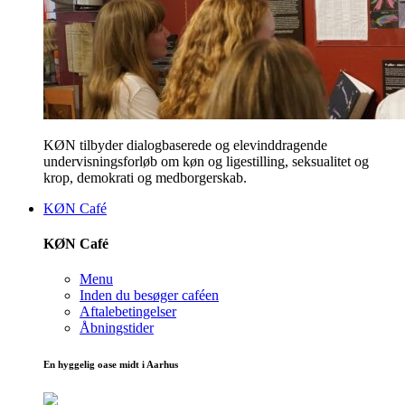
KØN tilbyder dialogbaserede og elevinddragende
undervisningsforløb om køn og ligestilling, seksualitet og
krop, demokrati og medborgerskab.
KØN Café
KØN Café
Menu
Inden du besøger caféen
Aftalebetingelser
Åbningstider
En hyggelig oase midt i Aarhus