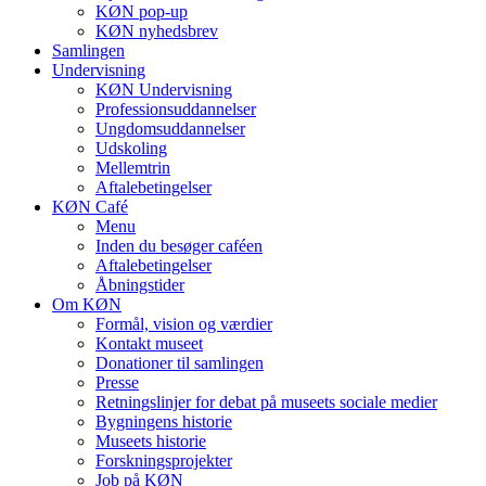
KØN pop-up
KØN nyhedsbrev
Samlingen
Undervisning
KØN Undervisning
Professionsuddannelser
Ungdomsuddannelser
Udskoling
Mellemtrin
Aftalebetingelser
KØN Café
Menu
Inden du besøger caféen
Aftalebetingelser
Åbningstider
Om KØN
Formål, vision og værdier
Kontakt museet
Donationer til samlingen
Presse
Retningslinjer for debat på museets sociale medier
Bygningens historie
Museets historie
Forskningsprojekter
Job på KØN