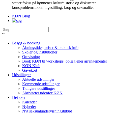
sætter fokus på kønnenes kulturhistorie og diskuterer
kønsproblematikker, ligestilling, krop og seksualitet.
KØN Blog
"
"
Besøg & booking
Åbningstider, priser & praktisk info
Skoler og institutioner
Omvisning
Book KØN til workshops, oplæg eller arrangementer
KØN Klub
Gavekort
Udstillinger
Aktuelle udstillinger
Kommende udstillinger
Tidligere udstillinger
Aktiviteter udenfor KØN
Det sker
Kalender
Nyheder
Nyt seksualundervisningstilbud