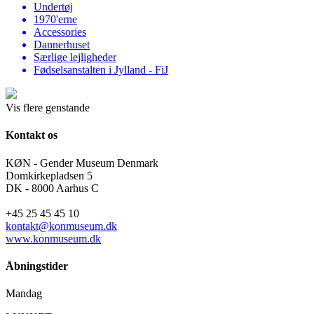
Undertøj
1970'erne
Accessories
Dannerhuset
Særlige lejligheder
Fødselsanstalten i Jylland - FiJ
Vis flere genstande
Kontakt os
KØN - Gender Museum Denmark
Domkirkepladsen 5
DK - 8000 Aarhus C
+45 25 45 45 10
kontakt@konmuseum.dk
www.konmuseum.dk
Åbningstider
Mandag