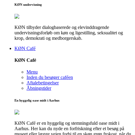
KØN undervisning
KØN tilbyder dialogbaserede og elevinddragende
undervisningsforløb om køn og ligestilling, seksualitet og
krop, demokrati og medborgerskab.
KØN Café
KØN Café
Menu
Inden du besøger caféen
Aftalebetingelser
Åbningstider
En hyggelig oase midt i Aarhus
KØN Café er en hyggelig og stemningsfuld oase midt i
Aarhus. Her kan du nyde en forfriskning efter et besøg på
museet eller lægge vejen forbi til en skøn grøn frokost, når du