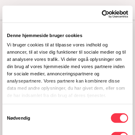
Menu
BUKSEDRAGT
Denne hjemmeside bruger cookies
Vi bruger cookies til at tilpasse vores indhold og
Læs mere
annoncer, til at vise dig funktioner til sociale medier og til
at analysere vores trafik. Vi deler også oplysninger om
din brug af vores hjemmeside med vores partnere inden
for sociale medier, annonceringspartnere og
analysepartnere. Vores partnere kan kombinere disse
data med andre oplysninger, du har givet dem, eller som
de har indsamlet fra din brug af deres tjenester.
Husholdning
Brudekjoler
Undertøj
1970'erne
Accessories
Samtykkevalg
Dannerhuset
Særlige lejligheder
Nødvendig
Fødselsanstalten i Jylland - FiJ