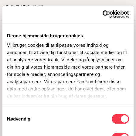
Menu
BRUDESKO
Denne hjemmeside bruger cookies
Vi bruger cookies til at tilpasse vores indhold og
Læs mere
annoncer, til at vise dig funktioner til sociale medier og til
at analysere vores trafik. Vi deler også oplysninger om
din brug af vores hjemmeside med vores partnere inden
for sociale medier, annonceringspartnere og
analysepartnere. Vores partnere kan kombinere disse
data med andre oplysninger, du har givet dem, eller som
de har indsamlet fra din brug af deres tjenester.
Husholdning
Brudekjoler
Undertøj
1970'erne
Accessories
Samtykkevalg
Dannerhuset
Særlige lejligheder
Nødvendig
Fødselsanstalten i Jylland - FiJ